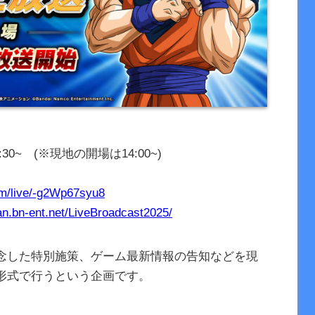
:30~ (※現地の開場は14:00~)
om/live/-g2Wp67syu8
an.bn-ent.net/LiveBroadcast2025/
を記念した特別施策、ゲーム最新情報の告知などを現
形式で行うという企画です。