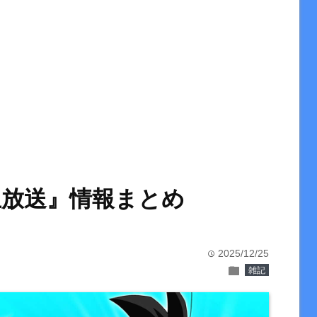
生放送』情報まとめ
2025/12/25
time
folder
雑記