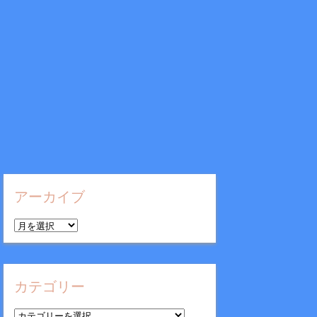
アーカイブ
ア
ー
カ
イ
カテゴリー
ブ
カ