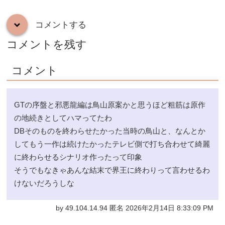
コメントする
down
コメントを残す
コメント
GTの序盤と邪悪龍編は鳥山原案かと思うほど粗筋は原作
の地続きとしてハマってたわ
DBそのものを終わらせたかった当時の鳥山と、なんとか
してもう一作は続けたかったテレビ側で打ち合わせて綺麗
に終わらせるシナリオ作ったって印象
そうでもなきゃあんな結末で界王に終わりって言わせるわ
けないだろうしな
by 49.104.14.94 匿名 2026年2月14日 8:33:09 PM