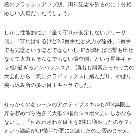
着のブラッシュアップ版、周年記念を飾るのに十分相
応しい人選だったでしょう。
しかし性能的には『全く守りが安定しないフリーザ
側』『守れはするけど2,3番手だと火力が論外、1番手
でも完璧というほどではないしHPが減れば追撃も出せ
なくて火力もそんなでもない悟空側』という周年キャ
ラ感0過ぎるアンバランスさ、演出も簡素だったり力の
大会前から一気にクライマックスに飛んだり、やはり
突っ込み所の多い目玉キャラでした。
せっかくの名シーンのアクティブスキルもATK無限上
昇を貯めづら過ぎて大抵の場合ショボ火力にしかなら
ないし、『何故わざわざ目玉を6体に増やしたのか？』
という議論がCP後半で更に加速したのは否めません。