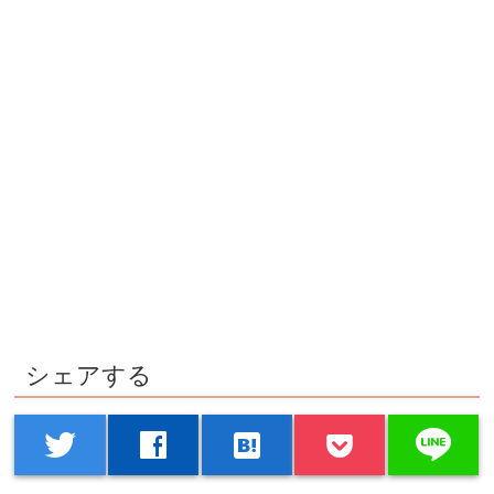
シェアする
line
twitter
facebook
hatenabookmark