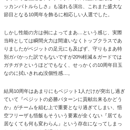
ッカンバトルらしさ』も溢れる演出、これまた盛大な
節目となる10周年を飾るに相応しい人選でした。
しかし性能の方は例によってまあ…という感じ、実際
当時としては瞬間火力は間違いなくトップクラスであ
りましたがベジットの足元にも及ばず、守りもまあ特
別ガバかった訳でもないですが20%軽減＆ガードでは
ガチガチというほどでもなく、せっかくの10周年目玉
なのに拭いきれぬ没個性感…。
結局10周年はあまりにもベジット1人だけが突出し過ぎ
ていて『ベジットの必勝パターンに貢献出来るかどう
か』がチームを組む上で重要となり過ぎてしまい、悟
空フリーザも悟飯もそういう要素が全くない『居ても
居なくても何も変わらん』という存在になってしまっ