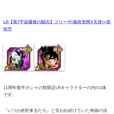
LR【第7宇宙最後の闘志】フリーザ(最終形態)(天使)+孫
悟空
11周年後半ガシャの祭限定LRキャラクターの内の1体
です。
『いつか絶対来るだろ』と言われ続けていた奇跡の決