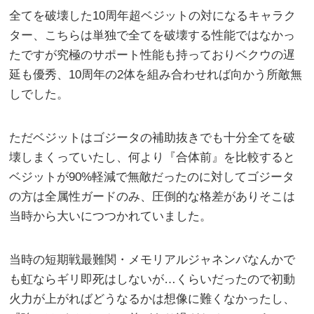
全てを破壊した10周年超ベジットの対になるキャラク
ター、こちらは単独で全てを破壊する性能ではなかっ
たですが究極のサポート性能も持っておりベクウの遅
延も優秀、10周年の2体を組み合わせれば向かう所敵無
しでした。
ただベジットはゴジータの補助抜きでも十分全てを破
壊しまくっていたし、何より『合体前』を比較すると
ベジットが90%軽減で無敵だったのに対してゴジータ
の方は全属性ガードのみ、圧倒的な格差がありそこは
当時から大いにつつかれていました。
当時の短期戦最難関・メモリアルジャネンバなんかで
も虹ならギリ即死はしないが…くらいだったので初動
火力が上がればどうなるかは想像に難くなかったし、