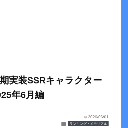
期実装SSRキャラクター
25年6月編
2026/06/01
time
folder
ランキング・メモリアル