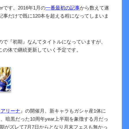
rです。2016年1月の
一番最初の記事
から数えて遂
記事だけで既に120本を超える程になってしまいま
ので『初期』なんてタイトルになっていますが、
この体で継続更新していく予定です。
ンアリーナ
』の開催月、新キャラもガシャ産1体に
、暗黒だった10周年year上半期を象徴する月だっ
期がズレて7月7日からとなり月末フェスも無かっ