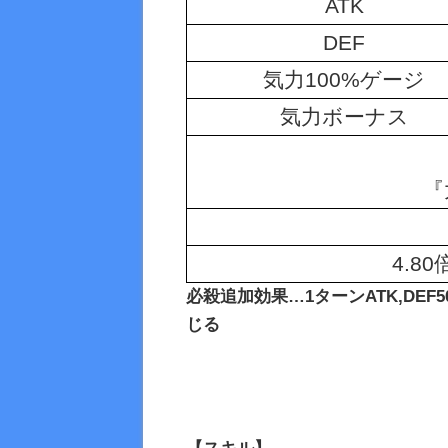
ATK
DEF
気力100%ゲージ
気力ボーナス
『
4.8
必殺追加効果…1ターンATK,DEF
じる