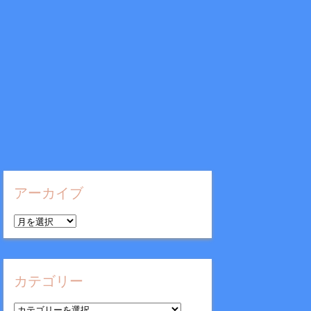
アーカイブ
ア
ー
カ
イ
カテゴリー
ブ
カ