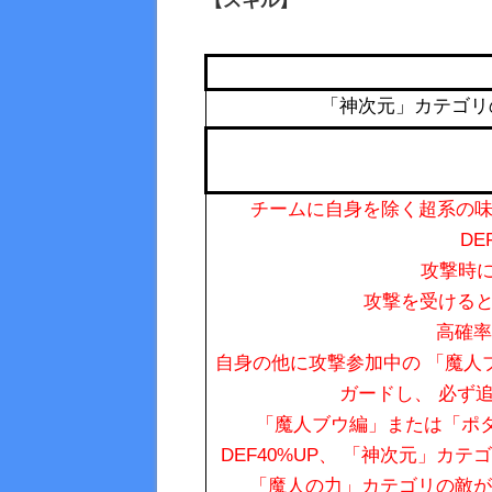
【スキル】
「神次元」カテゴリの 
チームに自身を除く超系の味方1
DE
攻撃時に
攻撃を受けると
高確率
自身の他に攻撃参加中の 「魔人
ガードし、 必ず
「魔人ブウ編」または「ポタ
DEF40%UP、 「神次元」カテゴ
「魔人の力」カテゴリの敵がい