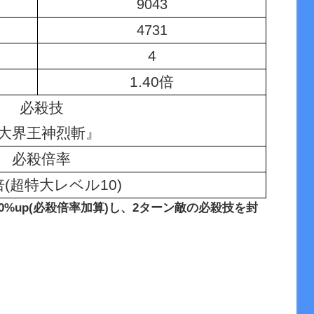
9043
4731
4
1.40倍
必殺技
大界王神烈斬』
必殺倍率
0倍(超特大レベル10)
50%up(必殺倍率加算)し、2ターン敵の必殺技を封