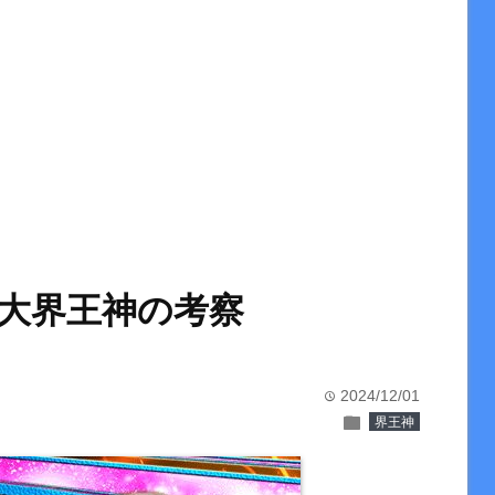
大界王神の考察
2024/12/01
time
folder
界王神