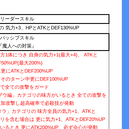
リーダースキル
気力+3、HPとATKとDEF130%UP
パッシブスキル
『魔人への対策』
体につき 自身の気力+1(最大+4)、 ATKと
F50%UP(最大200%)
更にATKとDEF200%UP
そのターン中更にDEF100%UP
で全ての攻撃をガード
ブウ編」カテゴリの味方がいるとき 全ての攻撃を
追加攻撃し超高確率で必殺技が発動
ラ」カテゴリの 味方全員の気力+1、ATKと
リを含む場合は 更に気力+1、ATKとDEF20%UP
るとき 更にATK200%UP、必ず会心が発動