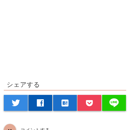
シェアする
line
twitter
facebook
hatenabookmark