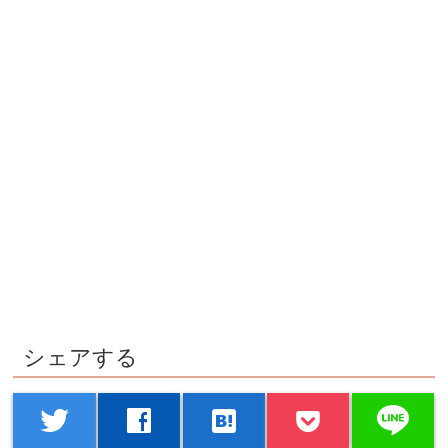
シェアする
line
twitter
facebook
hatenabookmark