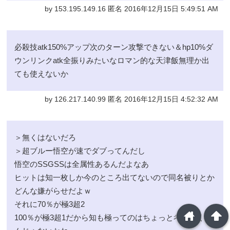
by 153.195.149.16 匿名 2016年12月15日 5:49:51 AM
必殺技atk150%アップ次のターン攻撃できない＆hp10%ダ
ウンリンクatk全振りみたいなロマン的な天津飯無理か出
ても使えないか
by 126.217.140.99 匿名 2016年12月15日 4:52:32 AM
＞無くはないだろ
＞超ブルー悟空が速でダブってんだし
悟空のSSGSSは全属性あるんだよなあ
ヒットは知一枚しか今のところ出てないので同名被りとか
どんな嫌がらせだよｗ
それに70％が極3超2
home
arrowup
100％が極3超1だから知も極ってのはちょっと考えにくい