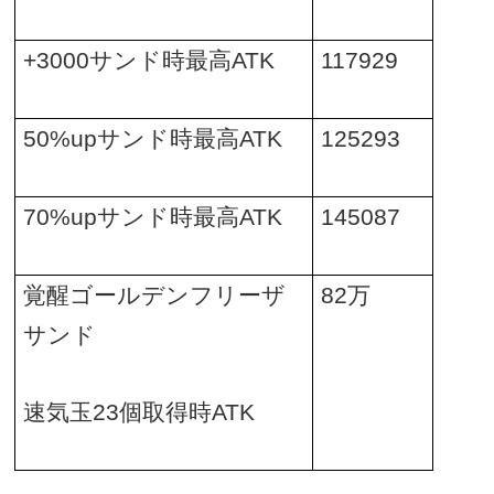
+3000
サンド時最高
ATK
117929
50%up
サンド時最高
ATK
125293
70%up
サンド時最高
ATK
145087
覚醒ゴールデンフリーザ
82
万
サンド
速気玉
23
個取得時
ATK