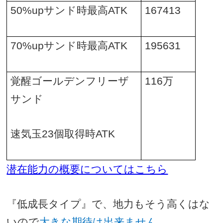
50%up
サンド時最高
ATK
167413
70%up
サンド時最高
ATK
195631
覚醒ゴールデンフリーザ
116
万
サンド
速気玉
23
個取得時
ATK
潜在能力の概要についてはこちら
『低成長タイプ』で、地力もそう高くはな
いので
大きな期待は出来ません。