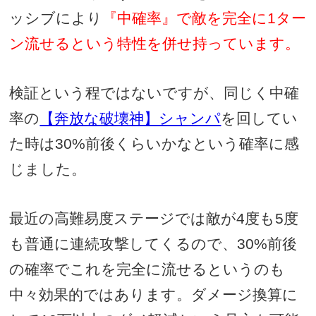
ッシブにより
『中確率』で敵を完全に
1
ター
ン流せるという特性を併せ持っています。
検証という程ではないですが、同じく中確
率の
【奔放な破壊神】シャンパ
を回してい
た時は
30%
前後くらいかなという確率に感
じました。
最近の高難易度ステージでは敵が
4
度も
5
度
も普通に連続攻撃してくるので、
30%
前後
の確率でこれを完全に流せるというのも
中々効果的ではあります。ダメージ換算に