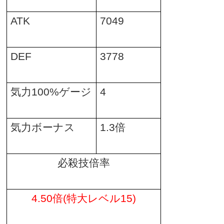
ATK
7049
DEF
3778
気力
100%
ゲージ
4
気力ボーナス
1.3
倍
必殺技倍率
4.50
倍
(
特大レベル
15)