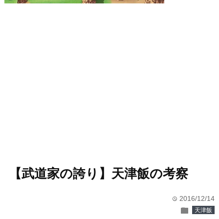
【武道家の誇り】天津飯の考察
2016/12/14
time
folder
天津飯