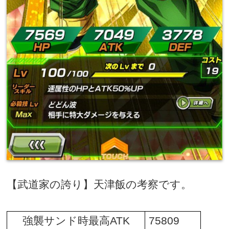
【武道家の誇り】天津飯の考察です。
強襲サンド時最高
ATK
75809