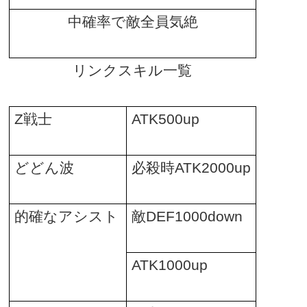
中確率で敵全員気絶
リンクスキル一覧
Z
戦士
ATK500up
どどん波
必殺時
ATK2000up
的確なアシスト
敵
DEF1000down
ATK1000up