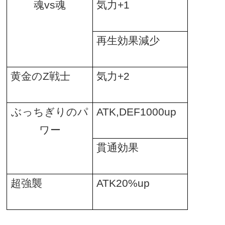
魂
vs
魂
気力
+1
再生効果減少
黄金の
Z
戦士
気力
+2
ぶっちぎりのパ
ATK,DEF1000up
ワー
貫通効果
超強襲
ATK20%up