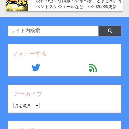
現在の色々な情報・やるべきことまとめ。イ
ベントスケジュールなど ※2026/8/9更新
フォローする
twitter
feed
アーカイブ
ア
ー
カ