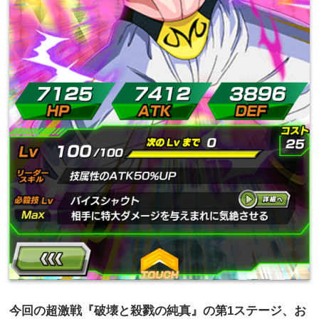
今回の超激戦『破壊と殺戮の純真』の第1ステージ、
お