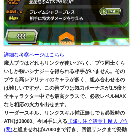
詳細な考察ページはこちら
魔人ブウはどれもリンクが使いづらく、
ブウ同士くら
いしか強いシナジーを得られる相手がいません。
その
ブウも高レアリティのキャラが多く、
組み合わせるの
は難しいですが、この善ブウは気力ボーナスが1.
5倍と
全キャラクター中でも最高クラスで、
必殺レベルMAX
なら相応の火力を出せます。
リーダースキル、
リンクスキル補正無しでも必殺時の
ATKは38000、
今回手に入る
【降り注ぐ殺意】魔人ブウ
(悪)
と組ませれば47000まで行き、回復リンクまで発動