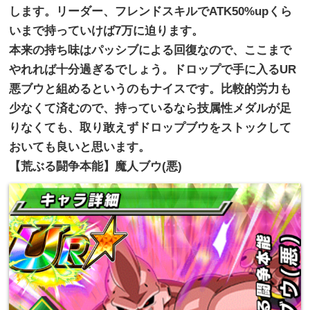
します。
リーダー、フレンドスキルでATK50%
upくら
いまで持っていけば7万に迫ります。
本来の持ち味はパッシブによる回復なので、
ここまで
やれれば十分過ぎるでしょう。
ドロップで手に入るUR
悪ブウと組めるというのもナイスです。
比較的労力も
少なくて済むので、
持っているなら技属性メダルが足
りなくても、
取り敢えずドロップブウをストックして
おいても良いと思います。
【荒ぶる闘争本能】魔人ブウ(悪)