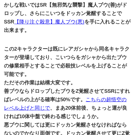
かしな戦いではSR【無邪気な襲撃】魔人ブウ(善)
がド
ロップし、さらにこいつをドッカン覚醒することで
SSR
【
降り注ぐ殺意】魔人ブウ(悪)
を手に入れることが
出来ます。
この2キャラクターは既にレアガシャから同名キャラク
ターが登場
しており、
こいつらをガシャから出たブウ
の修業相手とすることで必殺技レベ
ルを上げることが
可能です。
ただその作業は結構大変です。
善ブウならドロップしたブウをZ覚醒させてSSRにすれ
ばレベル
の上がる確率は50%です。
こちらの超悟空の
レベル上げと同じで
、まあ20体前後、
ちょっと運が良
ければ10体中盤で終わる感じでしょうか。
悪ブウに関しては更にドッカン覚醒させなければなら
ないのでかな
り面倒です。
ドッカン覚醒させて更にZ覚