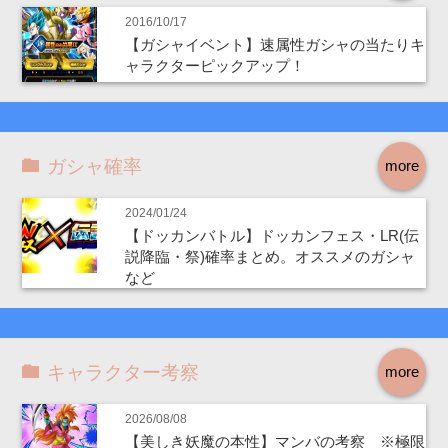
2016/10/17
【ガシャイベント】速属性ガシャの当たりキ
ャラクターピックアップ！
ガシャ確率
more
2024/01/24
【ドッカンバトル】ドッカンフェス・LR(伝
説降臨・祭)確率まとめ。オススメのガシャ
など
キャラクター考察
more
2026/08/08
【美しき妖魔の本性】マンバの考察 ※極限