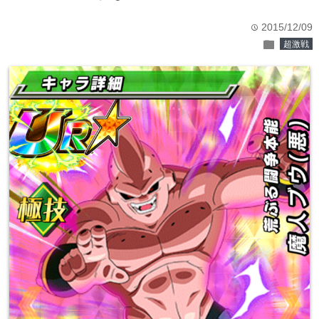
2015/12/09
time
folder
超激戦