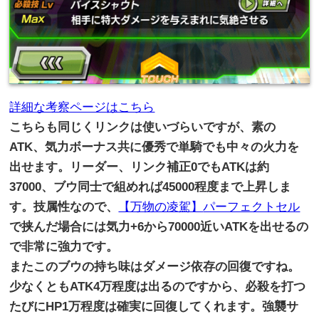
詳細な考察ページはこちら
こちらも同じくリンクは使いづらいですが、素の
ATK、
気力ボーナス共に優秀で単騎でも中々の火力を
出せます。
リーダー、リンク補正0でもATKは約
37000、
ブウ同士で組めれば45000程度まで上昇しま
す。
技属性なので、
【万物の凌駕】
パーフェクトセル
で挟んだ場合には気力+
6から70000近いATKを出せるの
で非常に強力です。
またこのブウの持ち味はダメージ依存の回復ですね。
少なくともATK4万程度は出るのですから、
必殺を打つ
たびにHP1万程度は確実に回復してくれます。
強襲サ