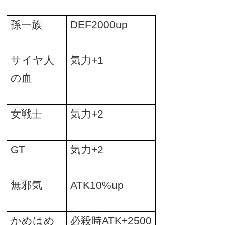
孫一族
DEF2000up
サイヤ人
気力
+1
の血
女戦士
気力
+2
GT
気力
+2
無邪気
ATK10%up
かめはめ
必殺時
ATK+2500