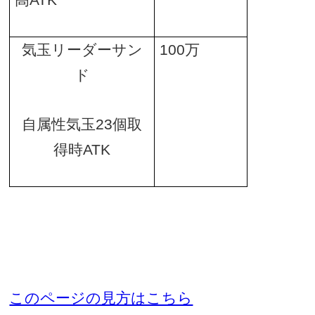
高
ATK
気玉リーダーサン
100
万
ド
自属性気玉
23
個取
得時
ATK
このページの見方はこちら