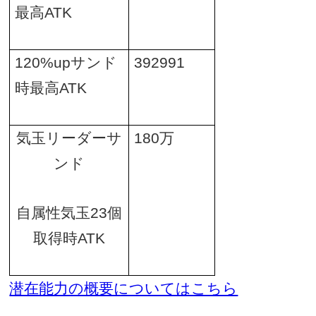
最高
ATK
120%up
サンド
392991
時最高
ATK
気玉リーダーサ
180
万
ンド
自属性気玉
23
個
取得時
ATK
潜在能力の概要についてはこちら