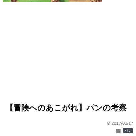
【冒険へのあこがれ】パンの考察
2017/02/17
time
folder
パン