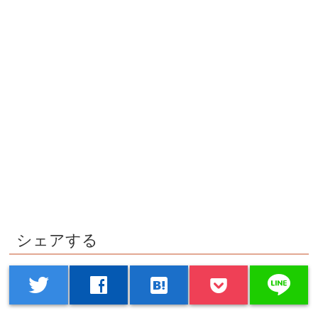
シェアする
line
twitter
facebook
hatenabookmark