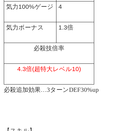
気力
100%
ゲージ
4
気力ボーナス
1.3
倍
必殺技倍率
4.3
倍
(
超特大レベル
10)
必殺追加効果…3ターンDEF30%up
【スキル】