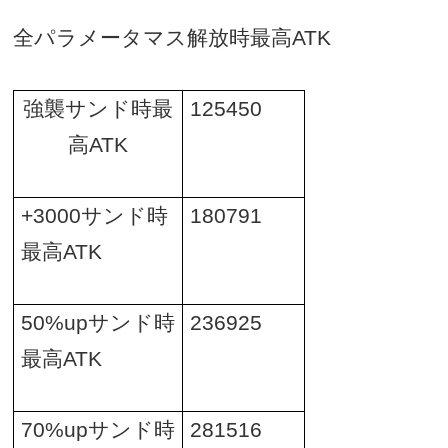
全パラメータマス解放時最高
ATK
強襲サンド時最
125450
高
ATK
+3000
サンド時
180791
最高
ATK
50%up
サンド時
236925
最高
ATK
70%up
サンド時
281516