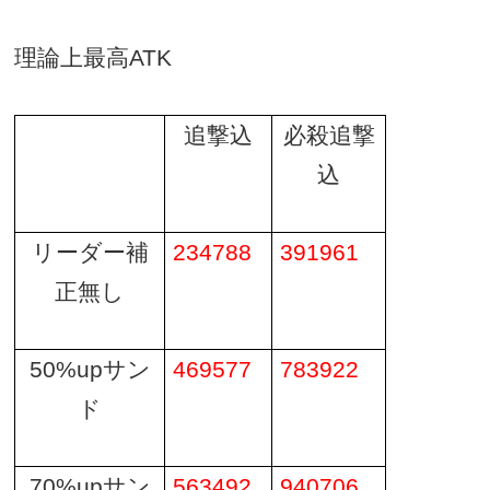
理論上最高
ATK
追撃込
必殺追撃
込
リーダー補
234788
391961
正無し
50%up
サン
469577
783922
ド
70%up
サン
563492
940706