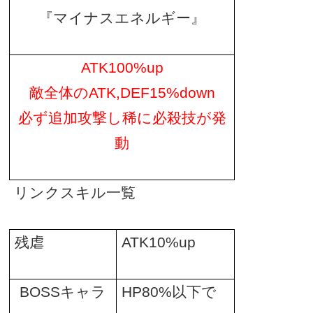
『マイナスエネルギー』
ATK100%up
敵全体の
ATK,DEF15%down
必ず追加攻撃し稀に必殺技が発
動
リンクスキル一覧
残虐
ATK10%up
BOSS
キャラ
HP80%
以下で