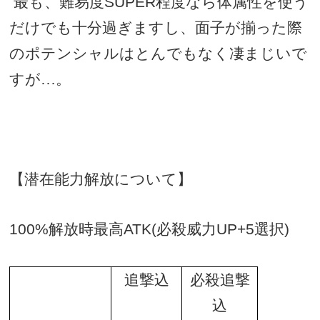
最も、難易度SUPER程度なら体属性を使う
だけでも十分過ぎますし
、面子が揃った際
のポテンシャルはとんでもなく凄まじいで
すが…。
【潜在能力解放について】
100%
解放時最高
ATK(
必殺威力
UP+5
選択
)
追撃込
必殺追撃
込