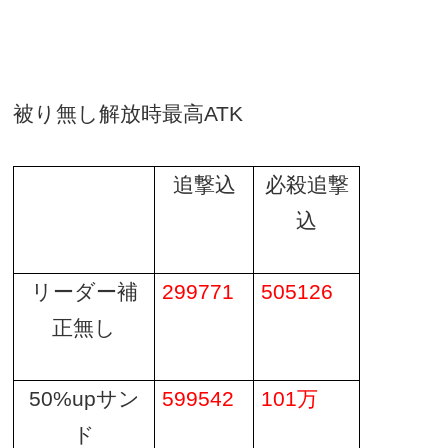
被り無し解放時最高
ATK
追撃込
必殺追撃
込
リーダー補
299771
505126
正無し
50%up
サン
599542
101
万
ド