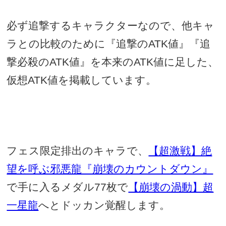
必ず追撃するキャラクターなので、他キャ
ラとの比較のために『追撃の
ATK
値』『追
撃必殺の
ATK
値』を本来の
ATK
値に足した、
仮想
ATK
値を掲載しています。
フェス限定排出のキャラで、
【超激戦】絶
望を呼ぶ邪悪龍『崩壊のカウントダウン』
で手に入るメダル
77
枚で
【崩壊の渦動】超
一星龍
へとドッカン覚醒します。