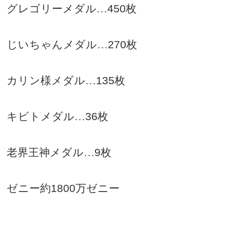
グレゴリーメダル…
450
枚
じいちゃんメダル…
270
枚
カリン様メダル…
135
枚
キビトメダル…
36
枚
老界王神メダル…
9
枚
ゼニー約
1800
万ゼニー