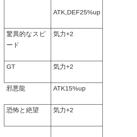
ATK,DEF25%up
驚異的なスピ
気力
+2
ード
GT
気力
+2
邪悪龍
ATK15%up
恐怖と絶望
気力
+2