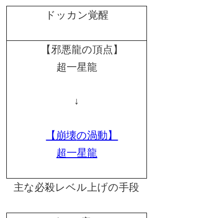
ドッカン覚醒
【邪悪龍の頂点】
超一星龍
↓
【崩壊
の渦動】
超一星龍
主な必殺レベル上げの手段