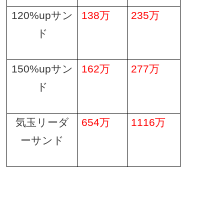
120%up
サン
138
万
235
万
ド
150%up
サン
162
万
277
万
ド
気玉リーダ
654
万
1116
万
ーサンド