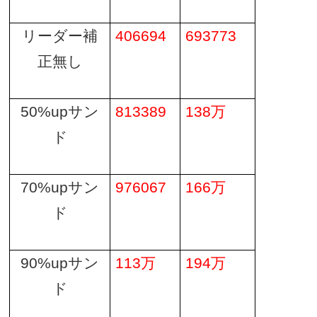
リーダー補
406694
693773
正無し
50%up
サン
813389
138
万
ド
70%up
サン
976067
166
万
ド
90%up
サン
113
万
194
万
ド