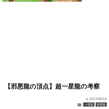
【邪悪龍の頂点】超一星龍の考察
2017/08/16
time
folder
一星龍
邪悪龍