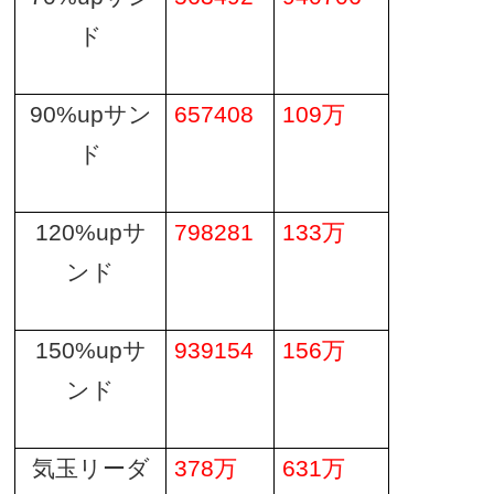
ド
90%up
サン
657408
109
万
ド
120%up
サ
798281
133
万
ンド
150%up
サ
939154
156
万
ンド
気玉リーダ
378
万
631
万