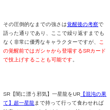
その圧倒的なまでの強さは
覚醒後の考察
で
語った通りであり、ここで繰り返すまでも
なく非常に優秀なキャラクターですが、
こ
の覚醒前ではガシャから登場する
SR
カード
で技上げすることも可能です
。
SR
【闇に漂う邪気】一星龍を
UR
【混沌の果
て】超一星龍
まで持って行って食わせれば