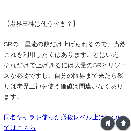
【老界王神は使うべき？】
SR
の一星龍の数だけ上げられるので、当然
これを利用したくはあります。とはいえ、
それだけで上げきるには大量の
SR
とリソー
スが必要ですし、自分の限界まで来たら残
りは老界王神を使う価値は間違いなくあり
ます。
同名キャラを使った必
殺レベル上げについ
home
arrowup
てはこちら