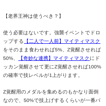
【老界王神は使うべき？】
使う必要はないです。強襲イベントでドロ
ップする
【二人で一人前】マイティマスク
をそのまま食わせれば
5%
、
Z
覚醒させれば
50%
、
【奇妙な連携】マイティマスク
にド
ッカン覚醒させて更に
Z
覚醒させれば
100%
の確率で技レベルが
1
上がります。
Z
覚醒用のメダルを集めるのもかなり面倒
なので、
50%
で技上げするくらいが一番バ