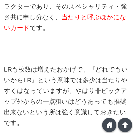
ラクターであり、そのスペシャリティ・強
さ共に申し分なく、
当たりと呼ぶほかにな
いカード
です。
LR
も枚数は増えたおかげで、『どれでもい
いから
LR
』という意味では多少は当たりや
すくはなっていますが、やはり非ピックア
ップ外からの一点狙いはどうあっても推奨
出来ないという所は強く意識しておきたい
です。
home
arrowup