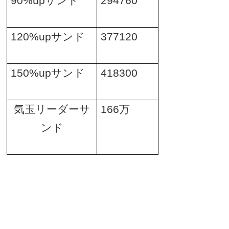
90%up
サンド
294760
120%up
サンド
377120
150%up
サンド
418300
気玉リーダーサ
166
万
ンド