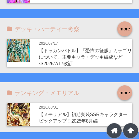
デッキ・パーティー考察
more
2026/07/17
【ドッカンバトル】『恐怖の征服』カテゴリ
について。主要キャラ・デッキ編成など
※2026/7/17改訂
ランキング・メモリアル
more
2026/08/01
【メモリアル】初期実装SSRキャラクター
ピックアップ！2025年8月編
home
arrowup