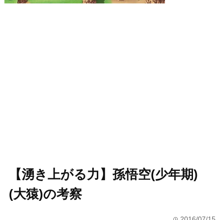
【湧き上がる力】孫悟空(少年期)
(大猿)の考察
2016/07/15
time