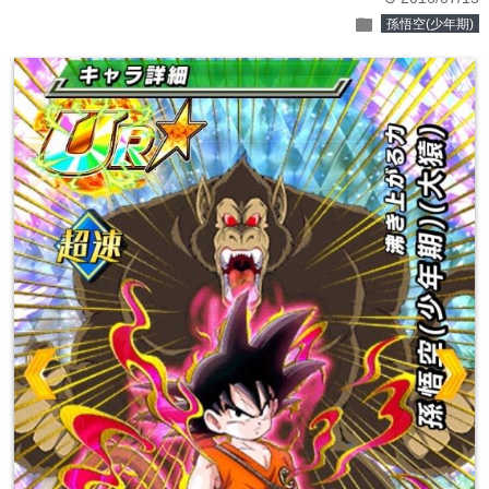
folder
孫悟空(少年期)