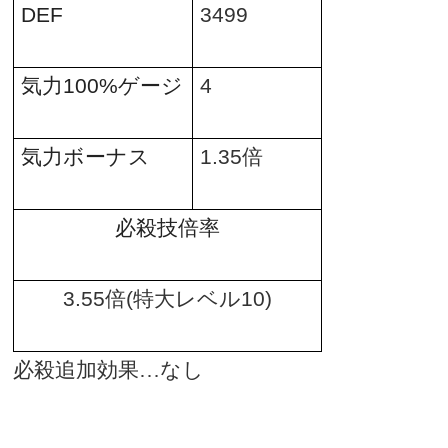
DEF
3499
気力
100%
ゲージ
4
気力ボーナス
1.35
倍
必殺技倍率
3.55
倍
(
特大レベル
10)
必殺追加効果…なし