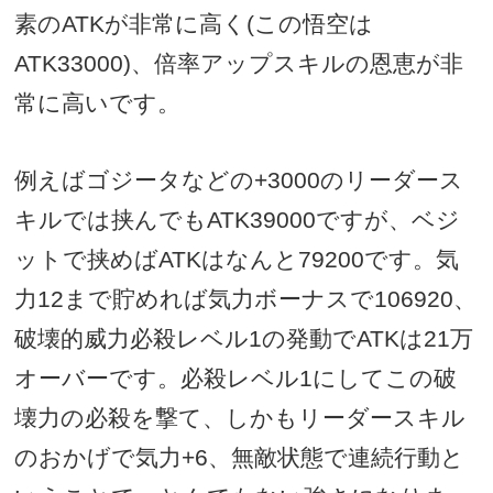
素の
ATK
が非常に高く
(
この悟空は
ATK33000)
、倍率アップスキルの恩恵が非
常に高いです。
例えばゴジータなどの
+3000
のリーダース
キルでは挟んでも
ATK39000
ですが、ベジ
ットで挟めば
ATK
はなんと
79200
です。気
力
12
まで貯めれば気力ボーナスで
106920
、
破壊的威力必殺レベル
1
の発動で
ATK
は
21
万
オーバーです。必殺レベル
1
にしてこの破
壊力の必殺を撃て、しかもリーダースキル
のおかげで気力
+6
、無敵状態で連続行動と