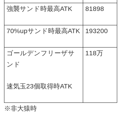
強襲サンド時最高
ATK
81898
70%up
サンド時最高
ATK
193200
ゴールデンフリーザサ
118
万
ンド
速気玉
23
個取得時
ATK
※非大猿時