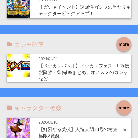
【ガシャイベント】速属性ガシャの当たりキ
ャラクターピックアップ！
ガシャ確率
more
2024/01/24
【ドッカンバトル】ドッカンフェス・LR(伝
説降臨・祭)確率まとめ。オススメのガシャ
など
キャラクター考察
more
2026/08/10
【鮮烈なる美技】人造人間18号の考察 ※
極限Z覚醒