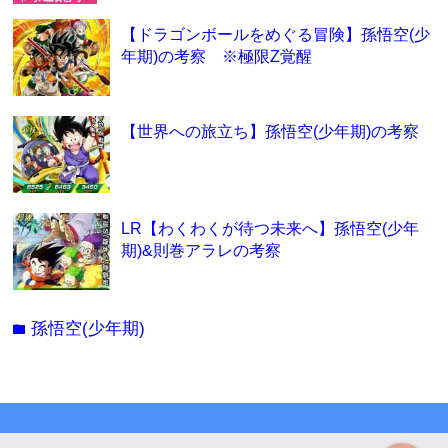
【ドラゴンボールをめぐる冒険】孫悟空(少
年期)の考察 ※極限Z覚醒
【世界への旅立ち】孫悟空(少年期)の考察
LR【わくわくが待つ未来へ】孫悟空(少年
期)&則巻アラレの考察
孫悟空(少年期)
folder