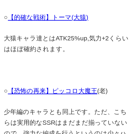
○
【的確な戦術】トーマ
(
大猿
)
大猿キャラ達とは
ATK25%up,
気力
+2
くらい
はほぼ確約されます。
○
【恐怖の再来】ピッコロ大魔王
(
老
)
少年編のキャラとも同上です。ただ、こち
らは実用的な
SSR
はまだまだ揃っていない
ので、強力な編成を行うというのは少々ハ