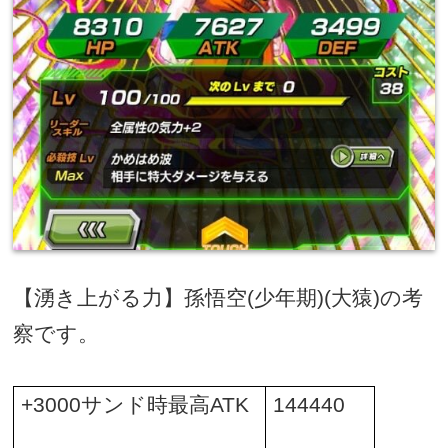
【湧き上がる力】孫悟空
(
少年期
)(
大猿
)
の考
察です。
+3000
サンド時最高
ATK
144440