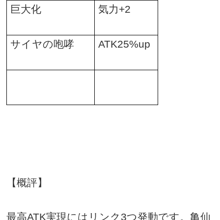
巨大化
気力
+2
サイヤの咆哮
ATK25%up
【概評】
最高
ATK
実現にはリンク
3
つ発動です。亀仙