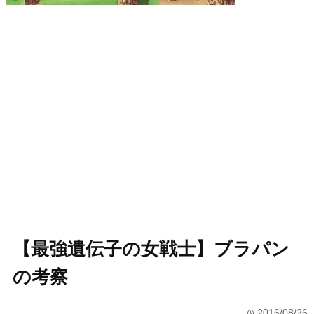
【最強遺伝子の女戦士】ブラパン
の考察
2016/08/26
time