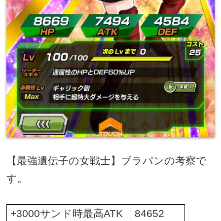
【最強遺伝子の女戦士】ブラパンの考察で
す。
+3000
サンド時最高
ATK
84652