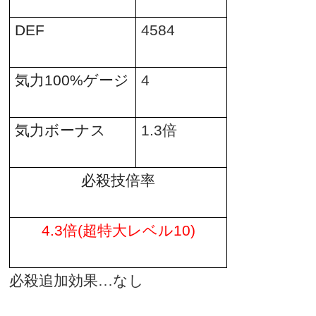
DEF
4584
気力
100%
ゲージ
4
気力ボーナス
1.3
倍
必殺技倍率
4.3
倍
(
超特大レベル
10)
必殺追加効果…なし