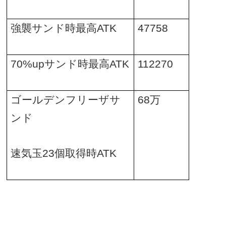
強襲サンド時最高
ATK
47758
70%up
サンド時最高
ATK
112270
ゴールデンフリーザサ
68
万
ンド
速気玉
23
個取得時
ATK