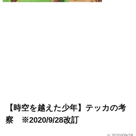
【時空を越えた少年】テッカの考
察 ※2020/9/28改訂
2020/09/28
time