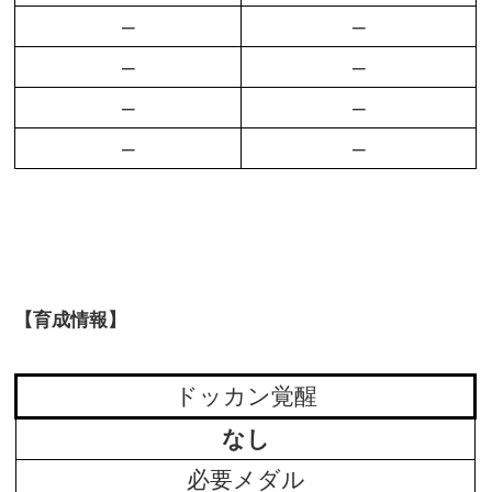
–
–
–
–
–
–
–
–
【育成情報】
ドッカン覚醒
なし
必要メダル