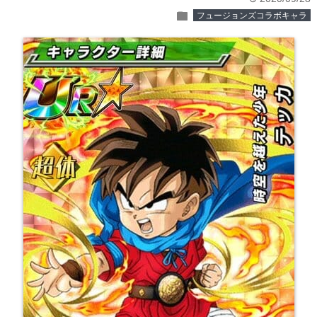
folder
フュージョンズコラボキャラ