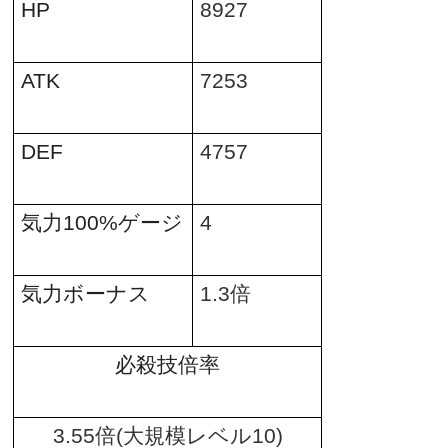
HP
8927
ATK
7253
DEF
4757
気力
100%
ゲージ
4
気力ボーナス
1.3
倍
必殺技倍率
3.55
倍
(
大規模レベル
10)