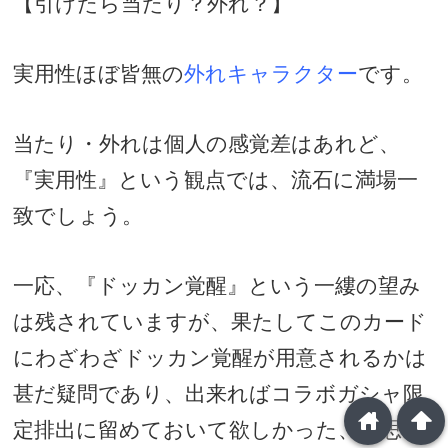
【引けたら当たり？外れ？】
実用性ほぼ皆無の
外れキャラクター
です。
当たり・外れは個人の感覚差はあれど、
『実用性』という観点では、流石に満場一
致でしょう。
一応、『ドッカン覚醒』という一縷の望み
は残されていますが、果たしてこのカード
にわざわざドッカン覚醒が用意されるかは
甚だ疑問であり、出来ればコラボガシャ限
home
arrowup
定排出に留めておいて欲しかった、と思う