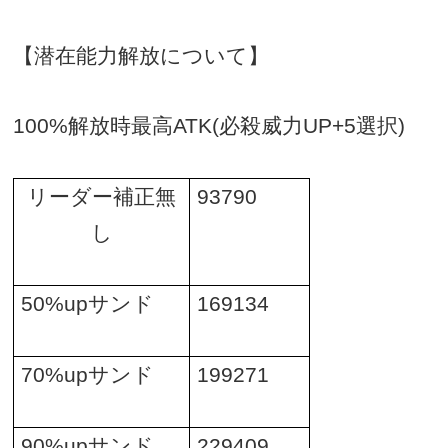
【潜在能力解放について】
100%
解放時最高
ATK(
必殺威力
UP+5
選択
)
リーダー補正無
93790
し
50%up
サンド
169134
70%up
サンド
199271
90%up
サンド
229409