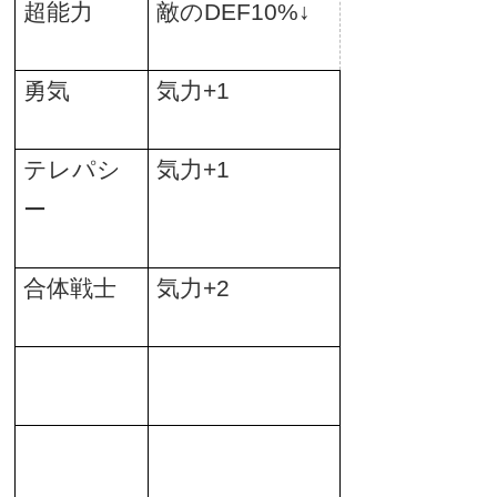
超能力
敵の
DEF10%
↓
勇気
気力
+1
テレパシ
気力
+1
ー
合体戦士
気力
+2