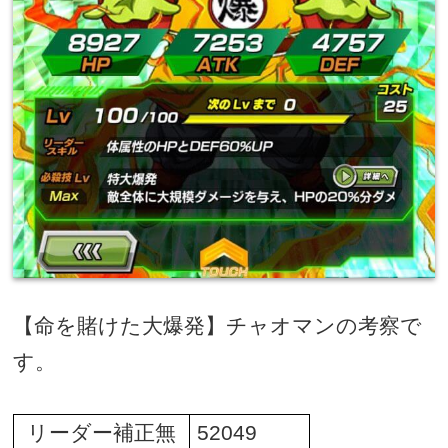
【命を賭けた大爆発】チャオマンの考察で
す。
リーダー補正無
52049