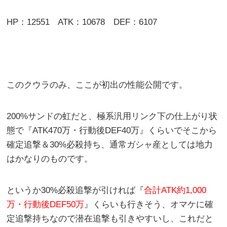
HP：12551 ATK：10678 DEF：6107
このクウラのみ、ここが初出の性能公開です。
200%サンドの虹だと、極系汎用リンク下の仕上がり状
態で『ATK470万・行動後DEF40万』くらいでそこから
確定追撃＆30%必殺持ち、通常ガシャ産としては地力
はかなりのものです。
というか30%必殺追撃が引ければ『
合計ATK約1,000
万・行動後DEF50万
』くらいも行きそう、オマケに確
定追撃持ちなので潜在追撃も引きやすいし、これだと