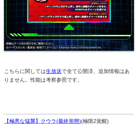
こちらに関しては
生放送
で全て公開済、追加情報はあ
りません。性能は考察参照です。
【極悪な猛襲】クウラ(最終形態)
(極限Z覚醒)