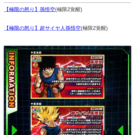
【極限の怒り】孫悟空
(極限Z覚醒)
【極限の怒り】超サイヤ人孫悟空
(極限Z覚醒)