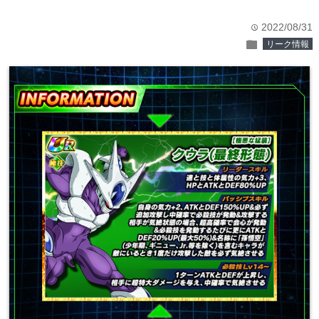
2022/08/31
time
folder
リーク情報