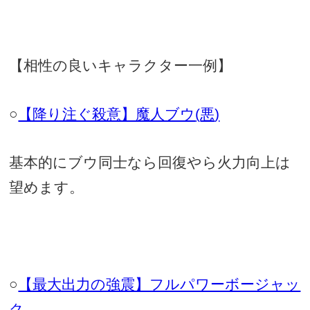
【相性の良いキャラクター一例】
○
【降り注ぐ殺意】魔人ブウ
(
悪
)
基本的にブウ同士なら回復やら火力向上は
望めます。
○
【最大出力の強震】フルパワーボージャッ
ク