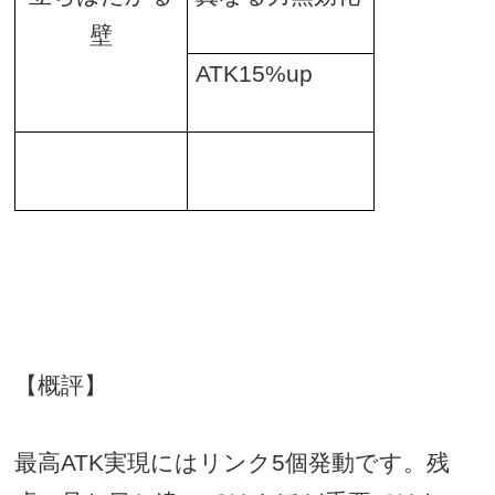
壁
ATK15%up
【概評】
最高
ATK
実現にはリンク
5
個発動です。残