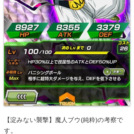
【淀みない襲撃】魔人ブウ
(
純粋
)
の考察で
す。