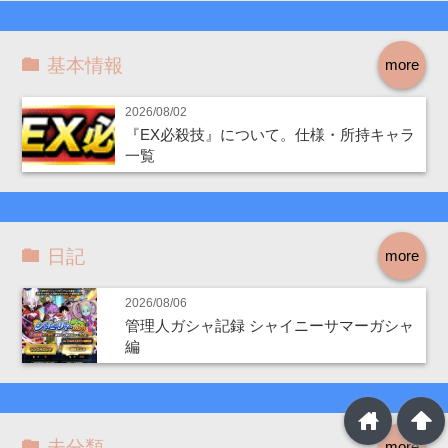
基本情報
more
2026/08/02
『EX必殺技』について。仕様・所持キャラ
一覧
日記
more
2026/08/06
管理人ガシャ記録 シャイニーサマーガシャ
編
home
arrowup
未分類
more