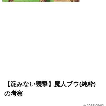
【淀みない襲撃】魔人ブウ(純粋)
の考察
2016/09/02
time