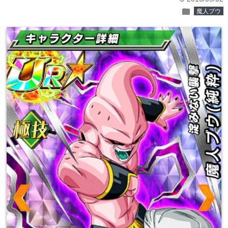
folder
魔人ブウ