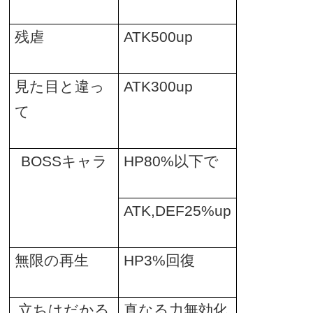
残虐
ATK500up
見た目と違っ
ATK300up
て
BOSS
キャラ
HP80%
以下で
ATK,DEF25%up
無限の再生
HP3%
回復
立ちはだかる
真なる力無効化