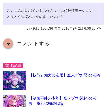
こいつの注目ポイントは強さよりも必殺技モーション
とうとう星壊れちゃいましたよ(^-^;
by 49.98.166.136 匿名 2016年9月2日 6:06:38 PM
コメントする
down
関連記事
【技能と知力の応用】魔人ブウ(悪)の考察
【制御不能の本能】魔人ブウ(純粋)の考
察 ※2020/8/24改訂