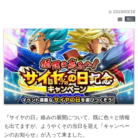
2019/03/18
time
folder
雑記
『サイヤの日』絡みの展開について、既に色々と情報
も出てますが、ようやくその当日を迎え『キャンペー
ンのお知らせ』が入って来ました。