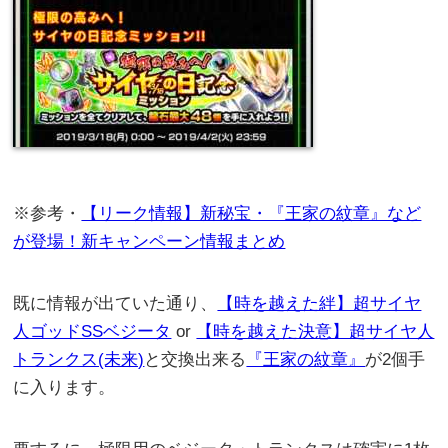
※参考・
【リーク情報】新秘宝・『王家の紋章』など
が登場！新キャンペーン情報まとめ
既に情報が出ていた通り、
【時を越えた絆】超サイヤ
人ゴッドSSベジータ
or
【時を越えた決意】超サイヤ人
トランクス(未来)
と交換出来る
『王家の紋章』
が2個手
に入ります。