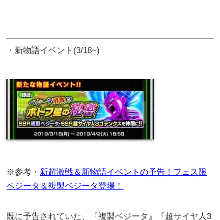
・新物語イベント(3/18~)
※参考・
新超激戦＆新物語イベントの予告！フェス限
ベジータ＆複製ベジータ登場！
既に予告されていた、『複製ベジータ』『超サイヤ人3