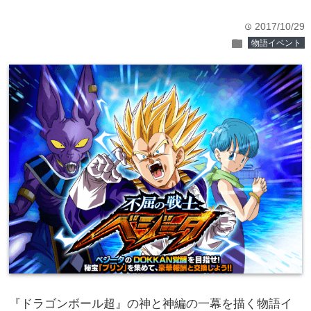
2017/10/29
time
folder
物語イベント
『ドラゴンボール超』の神と神編の一幕を描く物語イ