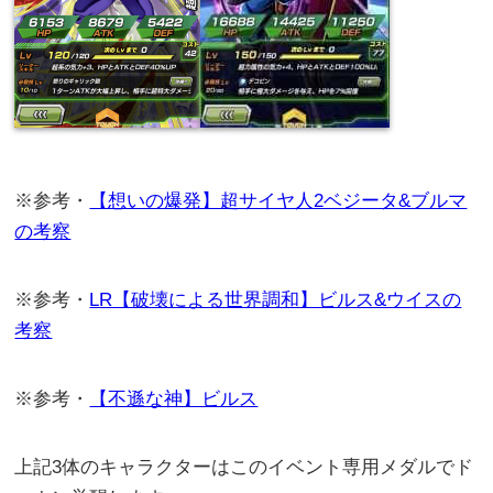
※参考・
【想いの爆発】超サイヤ人2ベジータ&ブルマ
の考察
※参考・
LR【破壊による世界調和】ビルス&ウイスの
考察
※参考・
【不遜な神】ビルス
上記3体のキャラクターはこのイベント専用メダルでド