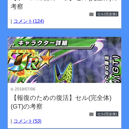
考察
folder
セル(完全体)
|
コメント(124)
2018/07/06
time
【報復のための復活】セル(完全体)
(GT)の考察
folder
セル(完全体)
|
コメント(53)