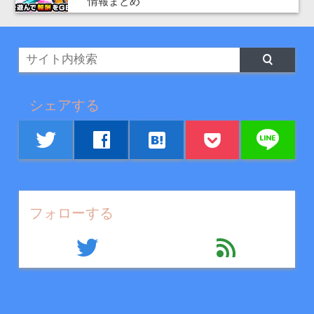
情報まとめ
シェアする
line
twitter
facebook
hatenabookmark
フォローする
twitter
feed