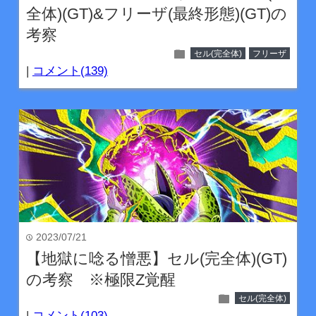
全体)(GT)&フリーザ(最終形態)(GT)の
考察
folder
セル(完全体)
フリーザ
|
コメント(139)
2023/07/21
time
【地獄に唸る憎悪】セル(完全体)(GT)
の考察 ※極限Z覚醒
folder
セル(完全体)
|
コメント(103)