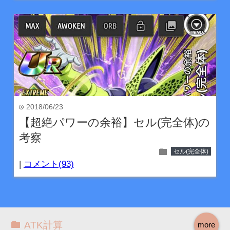
2018/06/23
time
【超絶パワーの余裕】セル(完全体)の
考察
folder
セル(完全体)
|
コメント(93)
ATK計算
more