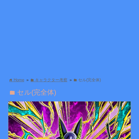
Home
»
キャラクター考察
»
セル(完全体)
home
folder
folder
セル(完全体)
folder