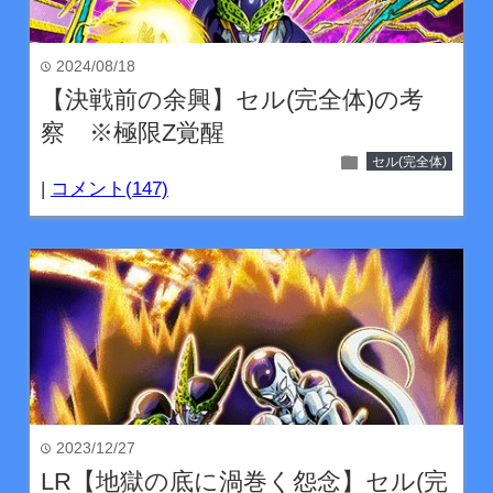
2024/08/18
time
【決戦前の余興】セル(完全体)の考
察 ※極限Z覚醒
folder
セル(完全体)
|
コメント(147)
2023/12/27
time
LR【地獄の底に渦巻く怨念】セル(完