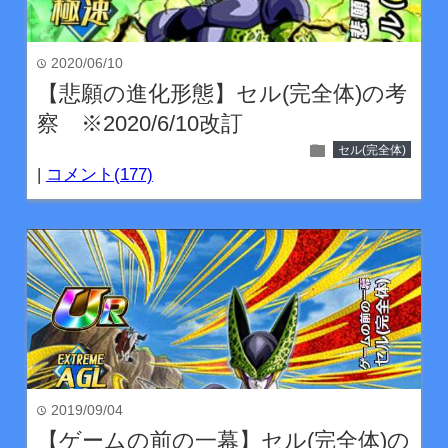
2020/06/10
time
【悲願の進化形態】セル(完全体)の考
察 ※2020/6/10改訂
folder
セル(完全体)
|
コメント(177)
2019/09/04
time
【ゲームの前の一幕】セル(完全体)の