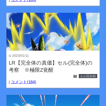
2023/01/11
time
LR【完全体の真価】セル(完全体)の
考察 ※極限Z覚醒
folder
セル(完全体)
|
コメント(164)