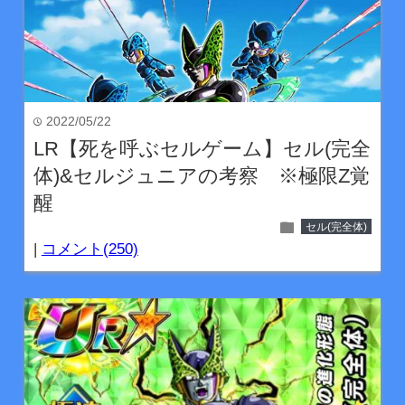
2022/05/22
time
LR【死を呼ぶセルゲーム】セル(完全
体)&セルジュニアの考察 ※極限Z覚
醒
folder
セル(完全体)
|
コメント(250)