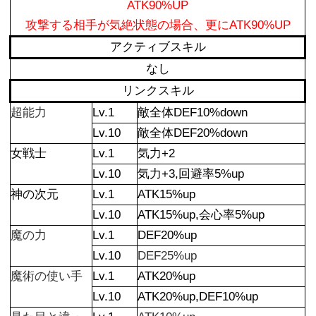
ATK90%UP
攻撃する相手が気絶状態の場合、更にATK90%UP
アクティブスキル
なし
リンクスキル
超能力
Lv.1
敵全体DEF10%down
Lv.10
敵全体DEF20%down
女戦士
Lv.1
気力+2
Lv.10
気力+3,回避率5%up
神の次元
Lv.1
ATK15%up
Lv.10
ATK15%up,会心率5%up
魔の力
Lv.1
DEF20%up
Lv.10
DEF25%up
魔術の使い手
Lv.1
ATK20%up
Lv.10
ATK20%up,DEF10%up