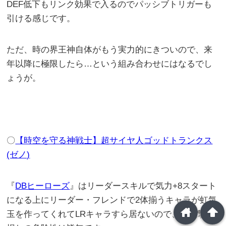
DEF低下もリンク効果で入るのでパッシブトリガーも
引ける感じです。
ただ、時の界王神自体がもう実力的にきついので、来
年以降に極限したら…という組み合わせにはなるでし
ょうが。
〇
【時空を守る神戦士】超サイヤ人ゴッドトランクス
(ゼノ)
『
DBヒーローズ
』はリーダースキルで気力+8スタート
になる上にリーダー・フレンドで2体揃うキャラが虹気
home
arrowup
玉を作ってくれてLRキャラすら居ないので、必殺撃ち