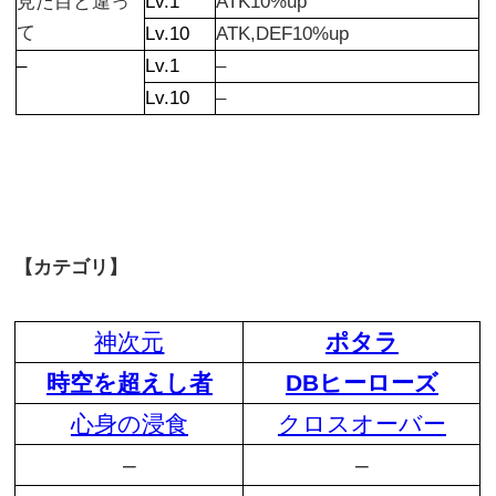
見た目と違っ
Lv.1
ATK10%up
て
Lv.10
ATK,DEF10%up
–
Lv.1
–
Lv.10
–
【カテゴリ】
神次元
ポタラ
時空を超えし者
DBヒーローズ
心身の浸食
クロスオーバー
–
–