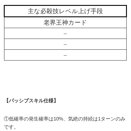
主な必殺技レベル上げ手段
老界王神カード
–
–
–
【パッシブスキル仕様】
①低確率の発生確率は10%、気絶の持続は1ターンのみ
です。