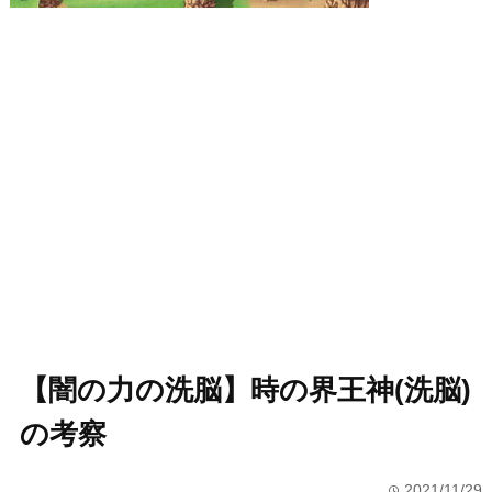
【闇の力の洗脳】時の界王神(洗脳)
の考察
2021/11/29
time