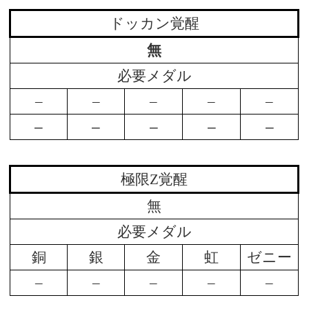
ドッカン覚醒
無
必要メダル
–
–
–
–
–
–
–
–
–
–
極限Z覚醒
無
必要メダル
銅
銀
金
虹
ゼニー
–
–
–
–
–