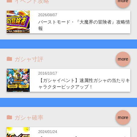
イベント攻略
more
2026/08/07
バーストモード・『大魔界の冒険者』攻略情
報
ガシャ寸評
more
2016/10/17
【ガシャイベント】速属性ガシャの当たりキ
ャラクターピックアップ！
ガシャ確率
more
2024/01/24