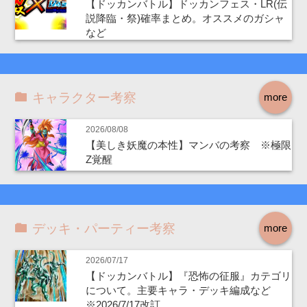
【ドッカンバトル】ドッカンフェス・LR(伝
説降臨・祭)確率まとめ。オススメのガシャ
など
キャラクター考察
more
2026/08/08
【美しき妖魔の本性】マンバの考察 ※極限
Z覚醒
デッキ・パーティー考察
more
2026/07/17
【ドッカンバトル】『恐怖の征服』カテゴリ
について。主要キャラ・デッキ編成など
※2026/7/17改訂