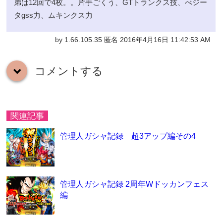
弟は12回で4枚。。片手ごくう、GTトランクス技、べジー
タgss力、ムキンクス力
by 1.66.105.35 匿名 2016年4月16日 11:42:53 AM
コメントする
down
関連記事
管理人ガシャ記録 超3アップ編その4
管理人ガシャ記録 2周年Wドッカンフェス
編