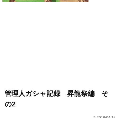
管理人ガシャ記録 昇龍祭編 そ
の2
2016/04/16
time