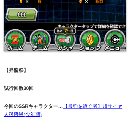
【昇龍祭】
試行回数
30
回
今回の
SSR
キャラクター…
【最強を継ぐ者】超サイヤ
人孫悟飯(少年期)