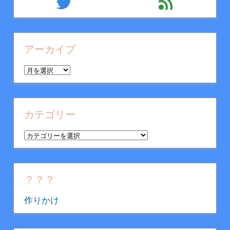
twitter
feed
アーカイブ
ア
ー
カ
イ
カテゴリー
ブ
カ
テ
ゴ
リ
？？？
ー
作りかけ