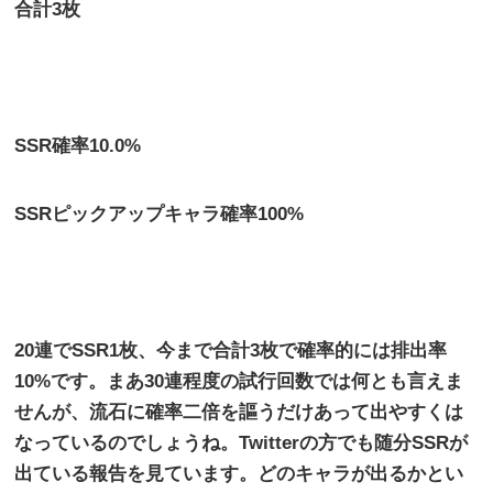
合計
3
枚
SSR
確率
10.0%
SSR
ピックアップキャラ確率
100%
20
連で
SSR1
枚、今まで合計
3
枚で確率的には排出率
10%
です。まあ
30
連程度の試行回数では何とも言えま
せんが、流石に確率二倍を謳うだけあって出やすくは
なっているのでしょうね。
Twitter
の方でも随分
SSR
が
出ている報告を見ています。どのキャラが出るかとい