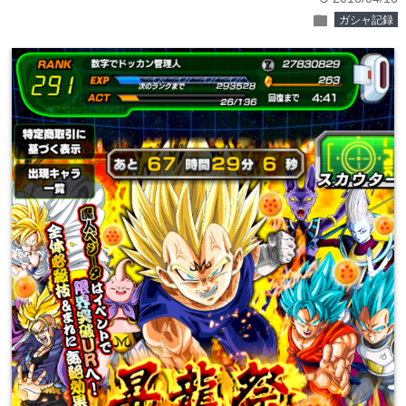
folder
ガシャ記録