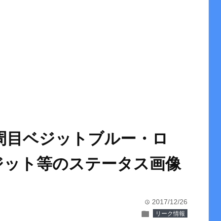
周目ベジットブルー・ロ
ジット等のステータス画像
2017/12/26
time
folder
リーク情報