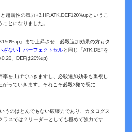
性の気力+3,HP,ATK,DEF120%upというこ
うことになりました。
K150%up』まで上昇させ、必殺追加効果の方もタ
いざない】パーフェクトセル
と同じ『ATK,DEFを
20、DEFは20%up)
倍率を上げていきますし、必殺追加効果も重複し
上がっていきます。それこそ必殺3発で既に
攻撃というのはとんでもない破壊力であり、カタログス
プクラスでは？リーダーとしても極めて強力です