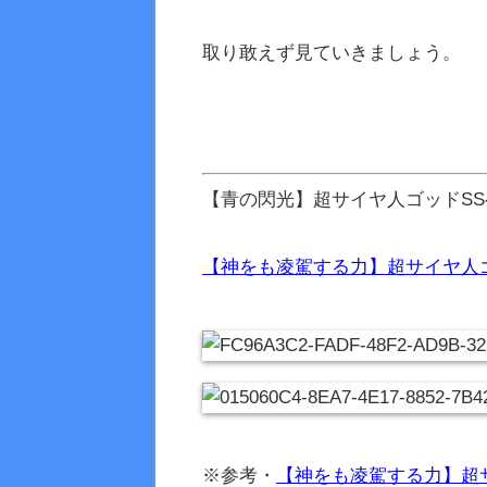
取り敢えず見ていきましょう。
【青の閃光】超サイヤ人ゴッドS
【神をも凌駕する力】超サイヤ人
※参考・
【神をも凌駕する力】超