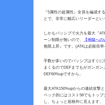
『5属性の超属性』全員を編成すると超属
とで、非常に幅広いリーダーとい
しかもパッシブで火力を最大『AT
ーン制限が無いので、
【地獄への
無限上昇』です。(ATKは必殺倍率+0.
手数が多いのでパッシブはすぐに
まくるのでDEFまでもがガンガン
DEF60%upですから。
最大ATK150%upからの連続
ペック的にはコスト58でもトッ
し、ちょっと規格外に見えます。