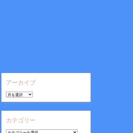
アーカイブ
ア
ー
カ
イ
カテゴリー
ブ
カ