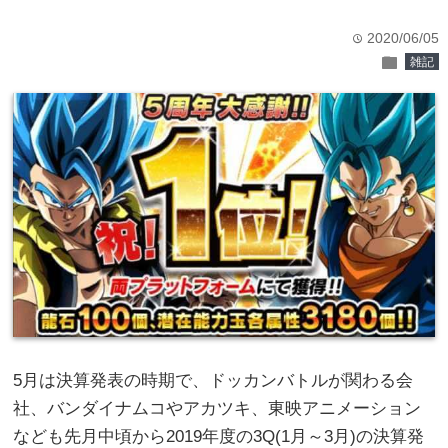
2020/06/05
time
folder
雑記
5月は決算発表の時期で、ドッカンバトルが関わる会
社、バンダイナムコやアカツキ、東映アニメーション
なども先月中頃から2019年度の3Q(1月～3月)の決算発