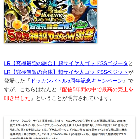
LR【究極最強の融合】超サイヤ人ゴッドSSゴジータ
と
LR【究極無敵の合体】超サイヤ人ゴッドSSベジット
が
登場した『
ドッカンバトル5周年記念キャンペーン
』で
すが、こちらはなんと『
配信5年間の中で最高の売上を
叩き出した
』ということが明言されています。