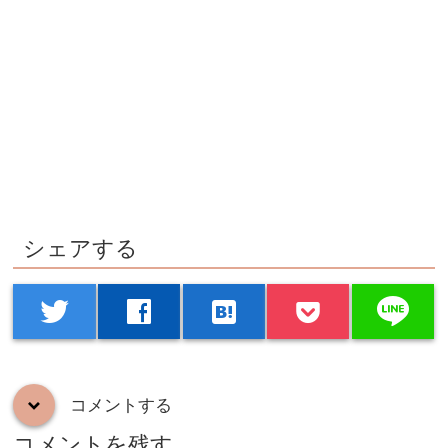
シェアする
line
twitter
facebook
hatenabookmark
コメントする
down
コメントを残す