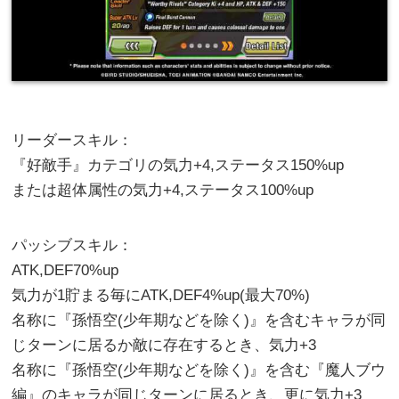
リーダースキル：
『好敵手』カテゴリの気力+4,ステータス150%up
または超体属性の気力+4,ステータス100%up
パッシブスキル：
ATK,DEF70%up
気力が1貯まる毎にATK,DEF4%up(最大70%)
名称に『孫悟空(少年期などを除く)』を含むキャラが同
じターンに居るか敵に存在するとき、気力+3
名称に『孫悟空(少年期などを除く)』を含む『魔人ブウ
編』のキャラが同じターンに居るとき、更に気力+3