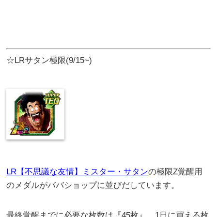
☆LRサタン極限(9/15~)
LR【不思議な友情】ミスター・サタン
の極限Z覚醒用
のメダルがババショップに並びだしています。
最終覚醒までに必要な枚数は『45枚』、1日に買える枚