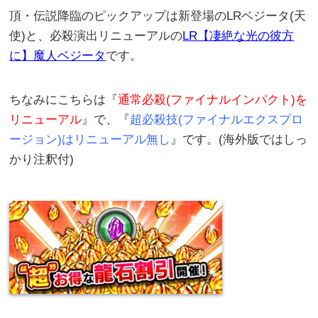
頂・伝説降臨のピックアップは新登場のLRベジータ(天
使)と、必殺演出リニューアルの
LR【凄絶な光の彼方
に】魔人ベジータ
です。
ちなみにこちらは『
通常必殺(ファイナルインパクト)を
リニューアル
』で、『
超必殺技(ファイナルエクスプロ
ージョン)はリニューアル無し
』です。(海外版ではしっ
かり注釈付)