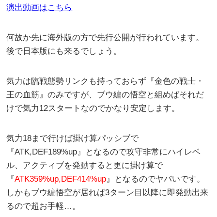
演出動画はこちら
何故か先に海外版の方で先行公開が行われています。
後で日本版にも来るでしょう。
気力は臨戦態勢リンクも持っておらず『金色の戦士・
王の血筋』のみですが、ブウ編の悟空と組めばそれだ
けで気力12スタートなのでかなり安定します。
気力18まで行けば掛け算パッシブで
『ATK,DEF189%up』となるので攻守非常にハイレベ
ル、アクティブを発動すると更に掛け算で
『
ATK359%up,DEF414%up
』となるのでヤバいです。
しかもブウ編悟空が居れば3ターン目以降に即発動出来
るので超お手軽…。