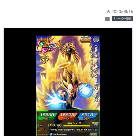
2020/09/15
time
folder
リーク情報