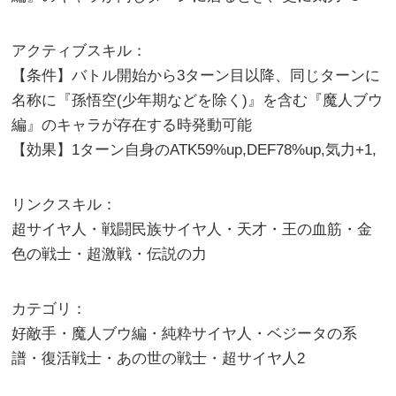
アクティブスキル：
【条件】バトル開始から3ターン目以降、同じターンに
名称に『孫悟空(少年期などを除く)』を含む『魔人ブウ
編』のキャラが存在する時発動可能
【効果】1ターン自身のATK59%up,DEF78%up,気力+1,
リンクスキル：
超サイヤ人・戦闘民族サイヤ人・天才・王の血筋・金
色の戦士・超激戦・伝説の力
カテゴリ：
好敵手・魔人ブウ編・純粋サイヤ人・ベジータの系
譜・復活戦士・あの世の戦士・超サイヤ人2