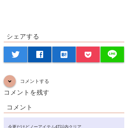
シェアする
line
twitter
facebook
hatenabookmark
コメントする
down
コメントを残す
コメント
今更だけどノーアイテム4T以内クリア