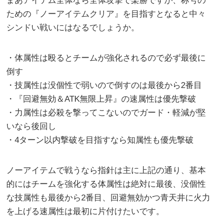
まあアイテム全体なら全体攻撃で楽勝ですが、称号の
ための『ノーアイテムクリア』を目指すとなると中々
シンドい戦いにはなるでしょうか。
・体属性は殴るとチームが強化されるので必ず最後に
倒す
・技属性は没個性で弱いので倒すのは最後から2番目
・『回避無効＆ATK無限上昇』の速属性は優先撃破
・力属性は必殺を撃ってこないのでガード・軽減が堅
いなら後回し
・4ターン以内撃破を目指すなら知属性も優先撃破
ノーアイテムで戦うなら指針は主に上記の通り、基本
的にはチームを強化する体属性は絶対に最後、没個性
な技属性も最後から2番目、回避無効かつ青天井に火力
を上げる速属性は最初に片付けたいです。