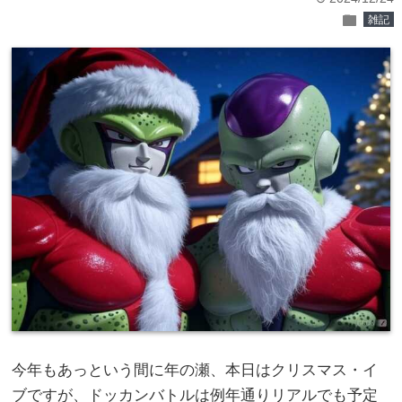
folder
雑記
今年もあっという間に年の瀬、本日はクリスマス・イ
ブですが、ドッカンバトルは例年通りリアルでも予定