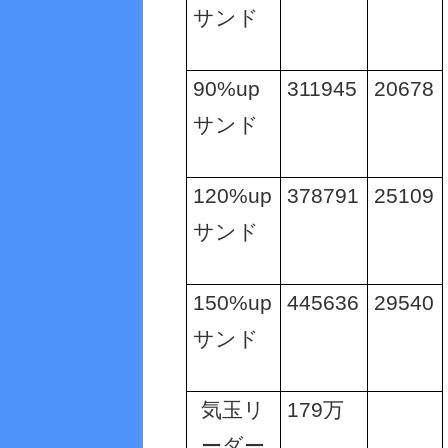
サンド
90%up
311945
20678
サンド
120%up
378791
25109
サンド
150%up
445636
29540
サンド
気玉リ
179
万
ーダー