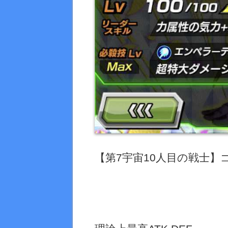
【第
7
宇宙
10
人目の戦士】