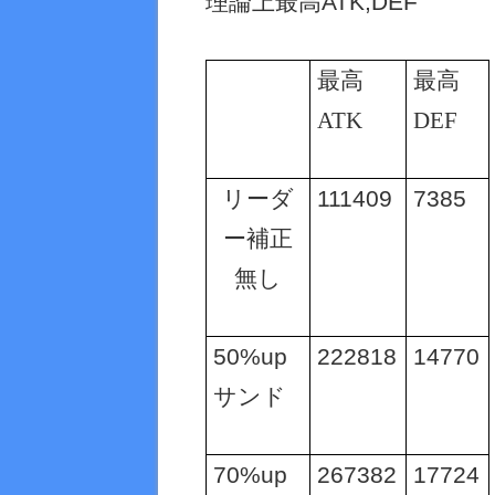
理論上最高
ATK,DEF
最高
最高
ATK
DEF
リーダ
111409
7385
ー補正
無し
50%up
222818
14770
サンド
70%up
267382
17724