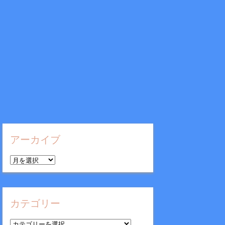
アーカイブ
ア
ー
カ
イ
カテゴリー
ブ
カ