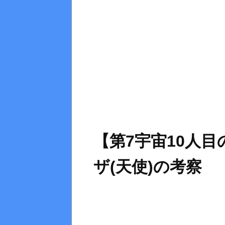
【第7宇宙10人
ザ(天使)の考察