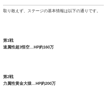
取り敢えず、ステージの基本情報は以下の通りです。
第
1
戦
速属性超3悟空
…HP
約
160
万
第
2
戦
力属性黄金大猿
…HP
約
200
万