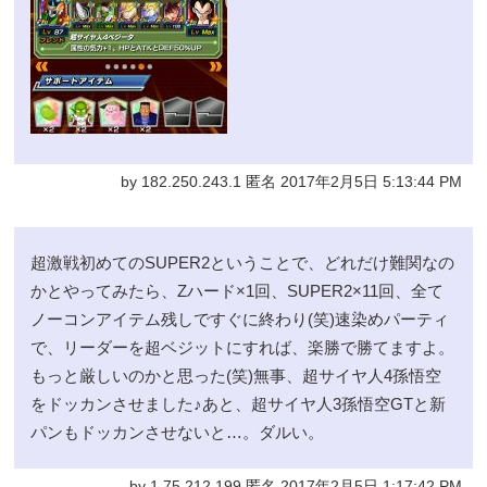
by 182.250.243.1 匿名 2017年2月5日 5:13:44 PM
超激戦初めてのSUPER2ということで、どれだけ難関なの
かとやってみたら、Zハード×1回、SUPER2×11回、全て
ノーコンアイテム残しですぐに終わり(笑)速染めパーティ
で、リーダーを超ベジットにすれば、楽勝で勝てますよ。
もっと厳しいのかと思った(笑)無事、超サイヤ人4孫悟空
をドッカンさせました♪あと、超サイヤ人3孫悟空GTと新
パンもドッカンさせないと…。ダルい。
by 1.75.212.199 匿名 2017年2月5日 1:17:42 PM