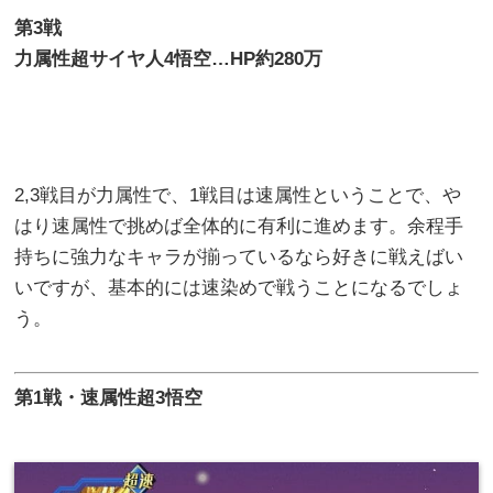
第
3
戦
力属性超サイヤ人4悟空
…HP
約28
0
万
2,3戦目が力属性で、1戦目は速属性ということで、や
はり速属性で挑めば全体的に有利に進めます。余程手
持ちに強力なキャラが揃っているなら好きに戦えばい
いですが、基本的には速染めで戦うことになるでしょ
う。
第
1
戦・速属性超3悟空