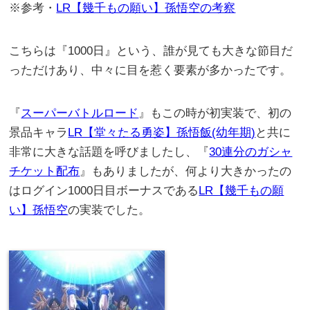
※参考・
LR【幾千もの願い】孫悟空の考察
こちらは『1000日』という、誰が見ても大きな節目だ
っただけあり、中々に目を惹く要素が多かったです。
『
スーパーバトルロード
』もこの時が初実装で、初の
景品キャラ
LR【堂々たる勇姿】孫悟飯(幼年期)
と共に
非常に大きな話題を呼びましたし、『
30連分のガシャ
チケット配布
』もありましたが、何より大きかったの
はログイン1000日目ボーナスである
LR【幾千もの願
い】孫悟空
の実装でした。