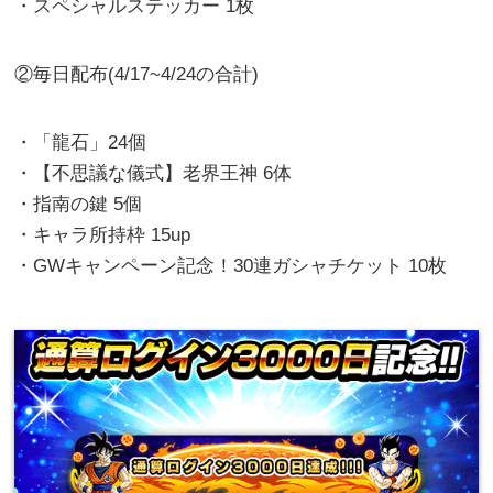
・スペシャルステッカー 1枚
②毎日配布(4/17~4/24の合計)
・「龍石」24個
・【不思議な儀式】老界王神 6体
・指南の鍵 5個
・キャラ所持枠 15up
・GWキャンペーン記念！30連ガシャチケット 10枚