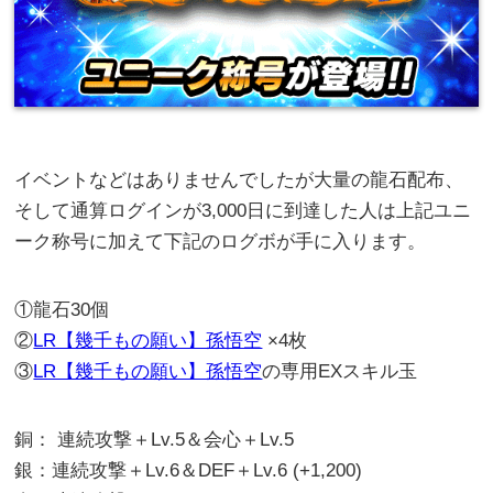
イベントなどはありませんでしたが大量の龍石配布、
そして通算ログインが3,000日に到達した人は上記ユニ
ーク称号に加えて下記のログボが手に入ります。
①龍石30個
②
LR【幾千もの願い】孫悟空
×4枚
③
LR【幾千もの願い】孫悟空
の専用EXスキル玉
銅： 連続攻撃＋Lv.5＆会心＋Lv.5
銀：連続攻撃＋Lv.6＆DEF＋Lv.6 (+1,200)