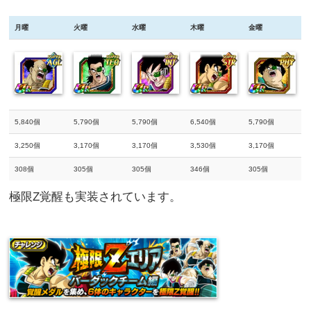
月曜
火曜
水曜
木曜
金曜
5,840個
5,790個
5,790個
6,540個
5,790個
3,250個
3,170個
3,170個
3,530個
3,170個
308個
305個
305個
346個
305個
極限Z覚醒も実装されています。