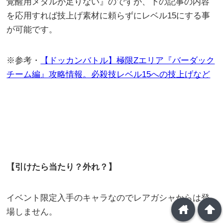
覚醒用メダルが足りない』のですが、下の記事の内容
を応用すれば技上げ素材に頼らずにレベル15にする事
が可能です。
※参考・
【ドッカンバトル】極限Zエリア『バーダック
チーム編』攻略情報。必殺技レベル15への技上げなど
【引けたら当たり？外れ？】
イベント限定入手のキャラなのでレアガシャからは登
home
arrowup
場しません。