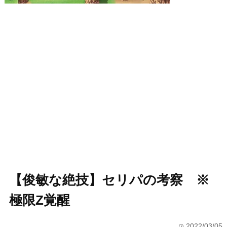
【俊敏な絶技】セリパの考察 ※
極限Z覚醒
2022/03/05
time