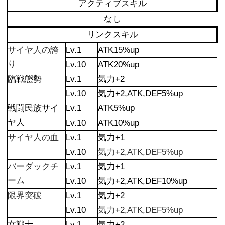
アクティブスキル
なし
リンクスキル
サイヤ人の誇
Lv.1
ATK15%up
り
Lv.10
ATK20%up
臨戦態勢
Lv.1
気力+2
Lv.10
気力+2,ATK,DEF5%up
戦闘民族サイ
Lv.1
ATK5%up
ヤ人
Lv.10
ATK10%up
サイヤ人の血
Lv.1
気力+1
Lv.10
気力+2,ATK,DEF5%up
バーダックチ
Lv.1
気力+1
ーム
Lv.10
気力+2,ATK,DEF10%up
限界突破
Lv.1
気力+2
Lv.10
気力+2,ATK,DEF5%up
女戦士
Lv.1
気力+2