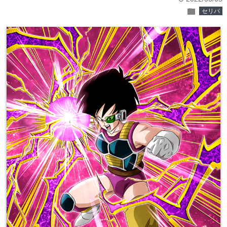
folder
セリパ