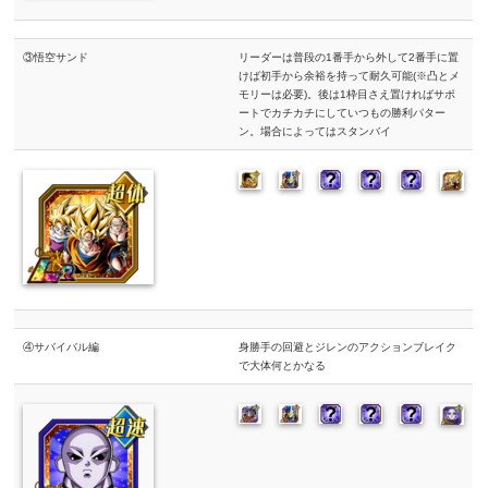
③悟空サンド
リーダーは普段の1番手から外して2番手に置
けば初手から余裕を持って耐久可能(※凸とメ
モリーは必要)。後は1枠目さえ置ければサポ
ートでカチカチにしていつもの勝利パター
ン。場合によってはスタンバイ
④サバイバル編
身勝手の回避とジレンのアクションブレイク
で大体何とかなる