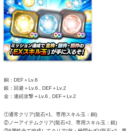
銅：DEF＋Lv.8
銀：回避＋Lv.6 , DEF＋Lv.2
金：連続攻撃＋Lv.6 , DEF＋Lv.2
①通常クリア(龍石×1、専用スキル玉：銅)
②ノーアイテムクリア(龍石×2、専用スキル玉：銀)
③5属性全て編成してクリア(超・極問わず)(龍石×2、専