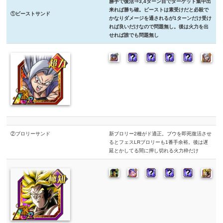
勝手で復活⇒3,4ターン目でターゲット集中出
来れば勝ち確。ビーストは素受けだと必殺で
①ビーストサンド
かなりダメージを通されるが1ターンだけ受け
れば良いだけなので問題無し。後は火力を出
せれば誰でも問題無し
②ブロリーサンド
新ブロリー2種がド適正。ブウを即死復活させ
るとフェスLRブロリーも1番手余裕。後は遅
延とかしてる間に押し切れる火力枠だけ