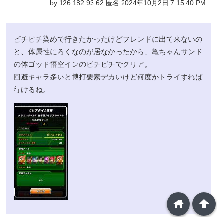
by 126.182.93.62 匿名 2024年10月2日 7:15:40 PM
ピチピチ染めで行きたかったけどフレンドに出て来ないの
と、体属性にろくなのが居なかったから、亀ちゃんサンド
の体ゴッド悟空インのピチピチでクリア。
回避キャラ多いと博打要素デカいけど何度かトライすれば
行けるね。
home
arrowup