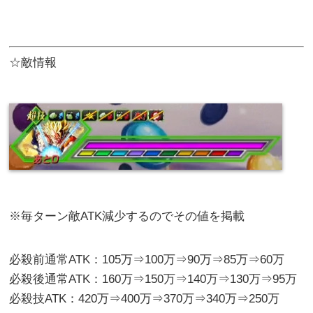
☆敵情報
※毎ターン敵ATK減少するのでその値を掲載
必殺前通常ATK：105万⇒100万⇒90万⇒85万⇒60万
必殺後通常ATK：160万⇒150万⇒140万⇒130万⇒95万
必殺技ATK：420万⇒400万⇒370万⇒340万⇒250万