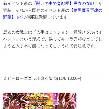
新イベント産の
【闘いの中で育む愛】黒衣の女戦士
が
実装、それから既存のイベント産の
【暗黒魔界再建の
野望】トワ
が極限Z覚醒しています。
黒衣の女戦士は『入手はミッション、覚醒メダルはイ
ベント』という形式で、誤ってキャラ売却などしてし
まうと入手不可能になってしまうので要注意です。
☆ヒーローズコラボ龍石販売(11/6 13:00~)