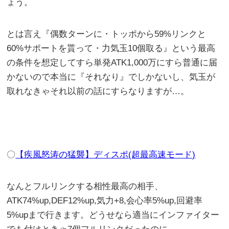
ょう。
とは言え『偶数ターンに・トッポから59%リンクと
60%サポートを貰って・力気玉10個取る』という最高
の条件を想定してすら単発ATK1,000万にすら普通に届
かないので本当に『それなり』でしかないし、気玉が
取れなきゃそれ以前の話にすらなりますが…。
〇
【疾風怒涛の猛襲】ディスポ(超最高速モード)
なんとフルリンクする相性最高の相手、
ATK74%up,DEF12%up,気力+8,会心率5%up,回避率
5%upまで行きます。どうせなら適当にインファイター