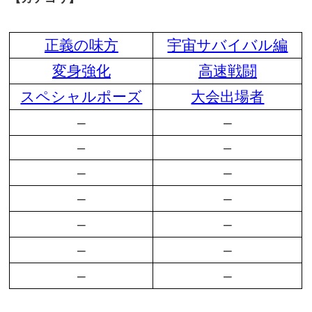
正義の味方
宇宙サバイバル編
変身強化
高速戦闘
スペシャルポーズ
大会出場者
–
–
–
–
–
–
–
–
–
–
–
–
–
–