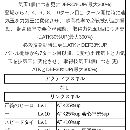
気玉1個につき更にDEF30%UP(最大300%)
登場から2、4、6、8、10ターン目は ターン開始時に速
気玉を力気玉に変化させ、 超高確率で必殺技が追加発
動、 超高確率で会心が発動、 取得力気玉1個につき更
にATK30%UP(最大300%)
必殺技発動時に更にATKとDEF33%UP
バトル開始から7ターン目以降、1度だけ 速気玉と力気
玉を技気玉に変化させ、 取得技気玉1個につき 更に
ATKとDEF30%UP(最大300%)
アクティブスキル
なし
リンクスキル
正義のヒーロ
Lv.1
ATK25%up
ー
Lv.10
ATK25%up,会心率5%up
スピードタイ
Lv.1
ATK10%up