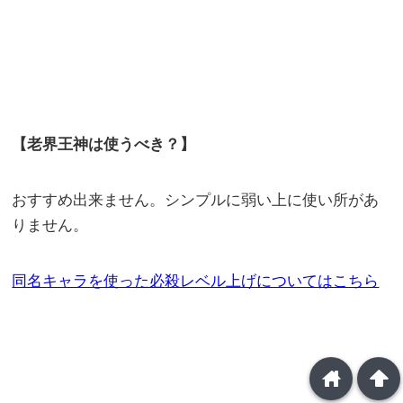
【老界王神は使うべき？】
おすすめ出来ません。シンプルに弱い上に使い所があ
りません。
同名キャラを使った必
殺レベル上げについてはこちら
home
arrowup