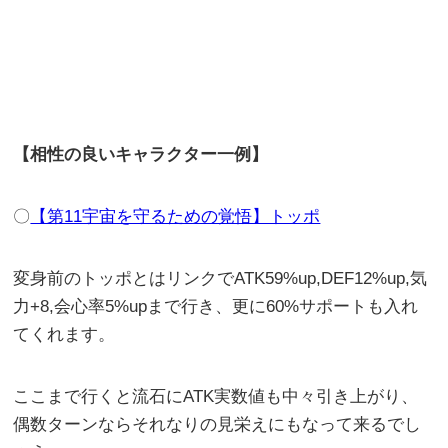
【相性の良いキャラクター一例】
〇
【第11宇宙を守るための覚悟】トッポ
変身前のトッポとはリンクでATK59%up,DEF12%up,気
力+8,会心率5%upまで行き、更に60%サポートも入れ
てくれます。
ここまで行くと流石にATK実数値も中々引き上がり、
偶数ターンならそれなりの見栄えにもなって来るでし