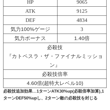
HP
9065
ATK
9125
DEF
4834
気力100%ゲージ
3
気力ボーナス
1.40倍
必殺技
『カトペスラ・ザ・ファイナルミッショ
ン』
必殺技倍率
4.60倍(超特大レベル10)
必殺技追加効果…1ターンATK30%up(必殺倍率加算),1
ターンDEF50%upし、2ターン敵の必殺技を封じる