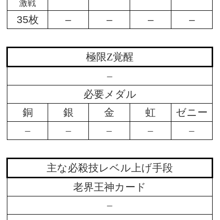
激戦
35枚
–
–
–
–
極限Z覚醒
–
必要メダル
銅
銀
金
虹
ゼニー
–
–
–
–
–
主な必殺技レベル上げ手段
老界王神カード
–