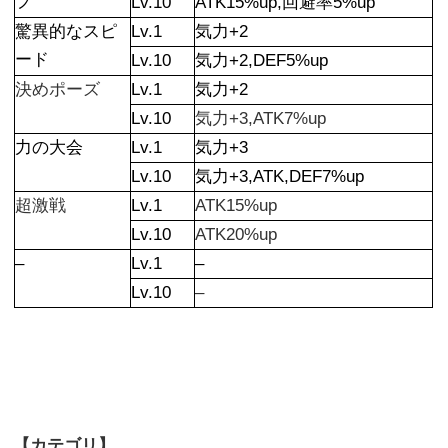
プ
Lv.10
ATK15%up,回避率5%up
驚異的なスピ
Lv.1
気力+2
ード
Lv.10
気力+2,DEF5%up
決めポーズ
Lv.1
気力+2
Lv.10
気力+3,ATK7%up
力の大会
Lv.1
気力+3
Lv.10
気力+3,ATK,DEF7%up
超激戦
Lv.1
ATK15%up
Lv.10
ATK20%up
–
Lv.1
–
Lv.10
–
【カテゴリ】