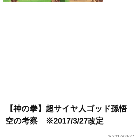
【神の拳】超サイヤ人ゴッド孫悟
空の考察 ※2017/3/27改定
2017/03/27
time