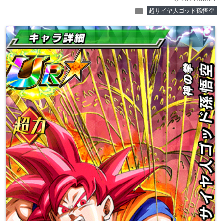
folder
超サイヤ人ゴッド孫悟空