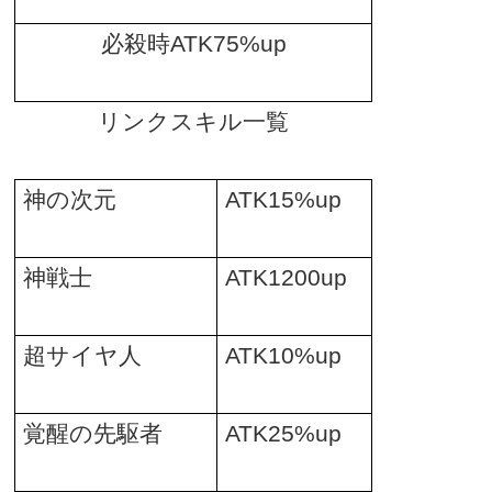
必殺時
ATK75%up
リンクスキル一覧
神の次元
ATK15%up
神戦士
ATK1200up
超サイヤ人
ATK10%up
覚醒の先駆者
ATK25%up