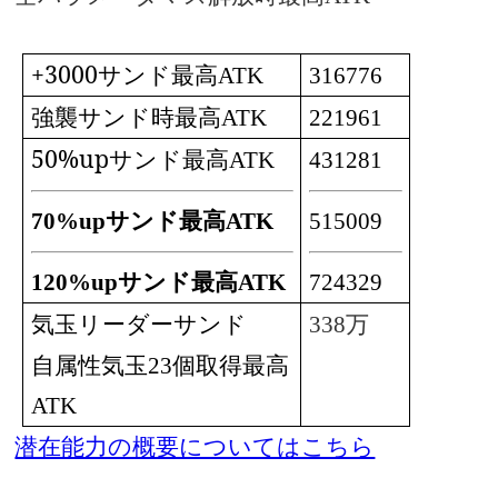
+3000サンド最高
ATK
316776
強襲サンド時最高
ATK
221961
50%upサンド最高
ATK
431281
70%upサンド最高
ATK
515009
120%upサンド最高
ATK
724329
気玉リーダーサンド
338万
最高
自属性気玉23個取得
ATK
潜在能力の概要についてはこちら