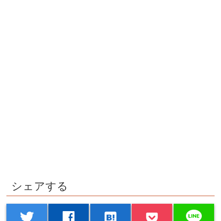
シェアする
line
twitter
facebook
hatenabookmark