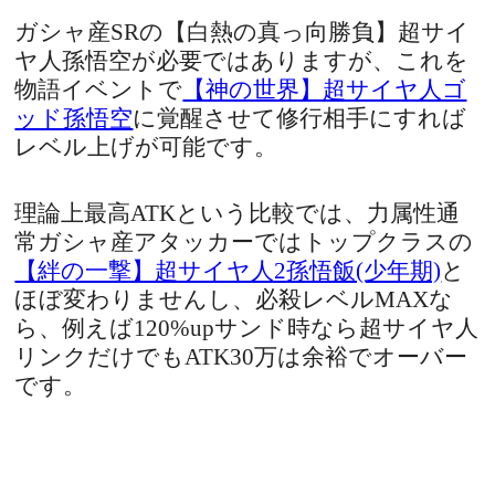
ガシャ産SRの【白熱の真っ向勝負】超サイ
ヤ人孫悟空が必要ではありますが、これを
物語イベントで
【神の世界】超サイヤ人ゴ
ッド孫悟空
に覚醒させて修行相手にすれば
レベル上げが可能です。
理論上最高ATKという比較では、力属性通
常ガシャ産アタッカーではトップクラスの
【絆の一撃】超サイヤ人2孫悟飯(少年期)
と
ほぼ変わりませんし、必殺レベルMAXな
ら、例えば120%upサンド時なら超サイヤ人
リンクだけでもATK30万は余裕でオーバー
です。