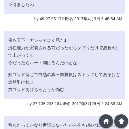
ン引きしたわ
by 49.97.95.172 匿名 2017年4月3日 5:46:54 AM
俺も天下一ガシャでよく見たわ
潜在能力が実装される前だったからダブりだけで必殺4ま
で上がってる
今だったらルート開けるんだけどな…
知ゴッド待ちで白熱の真っ向勝負はストックしてあるけど
全然引けねぇ
力ゴッドあげちゃおうか悩む
by 27.136.233.184 匿名 2017年3月29日 9:24:36 AM
home
arrowup
昔あたってかなり世話になったから今も超4パに組み込ん