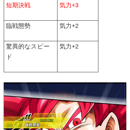
短期決戦
気力
+3
臨戦態勢
気力
+2
驚異的なスピー
気力
+2
ド