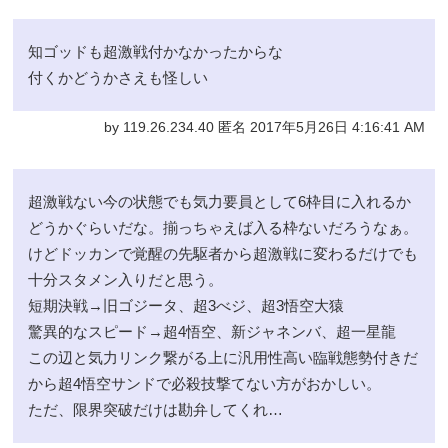
知ゴッドも超激戦付かなかったからな
付くかどうかさえも怪しい
by 119.26.234.40 匿名 2017年5月26日 4:16:41 AM
超激戦ない今の状態でも気力要員として6枠目に入れるか
どうかぐらいだな。揃っちゃえば入る枠ないだろうなぁ。
けどドッカンで覚醒の先駆者から超激戦に変わるだけでも
十分スタメン入りだと思う。
短期決戦→旧ゴジータ、超3べジ、超3悟空大猿
驚異的なスピード→超4悟空、新ジャネンバ、超一星龍
この辺と気力リンク繋がる上に汎用性高い臨戦態勢付きだ
から超4悟空サンドで必殺技撃てない方がおかしい。
ただ、限界突破だけは勘弁してくれ…