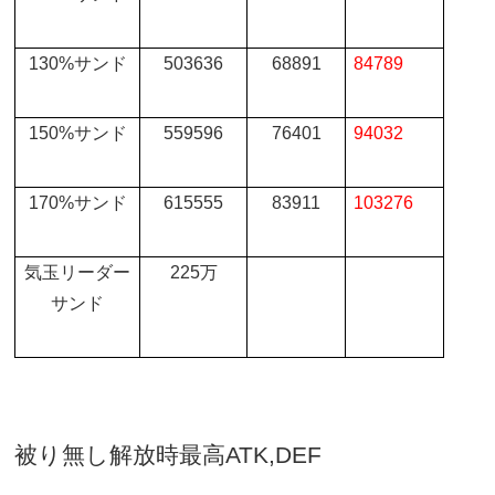
130%
サンド
503636
68891
84789
150%
サンド
559596
76401
94032
170%
サンド
615555
83911
103276
気玉リーダー
225
万
サンド
被り無し解放時最高
ATK,DEF