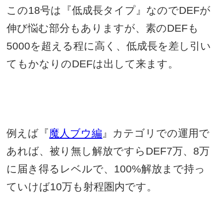
この
18
号は『低成長タイプ』なので
DEF
が
伸び悩む部分もありますが、素の
DEF
も
5000
を超える程に高く、低成長を差し引い
てもかなりの
DEF
は出して来ます。
例えば『
魔人ブウ編
』カテゴリでの運用で
あれば、被り無し解放ですら
DEF7
万、
8
万
に届き得るレベルで、
100%
解放まで持っ
ていけば
10
万も射程圏内です。