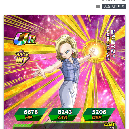
folder
人造人間18号