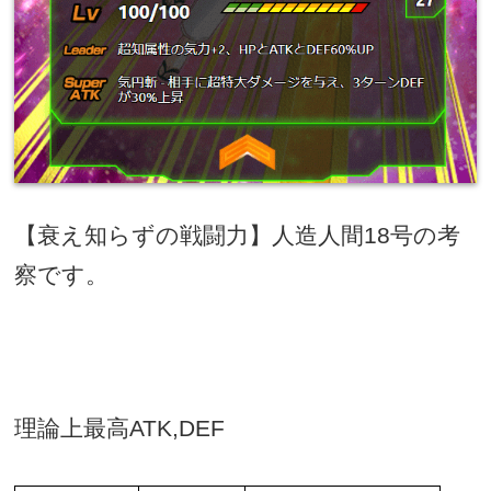
【衰え知らずの戦闘力】人造人間
18
号の考
察です。
理論上最高
ATK,DEF