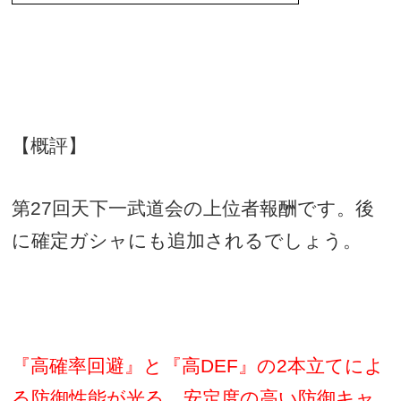
【概評】
第
27
回天下一武道会の上位者報酬です。後
に確定ガシャにも追加されるでしょう。
『高確率回避』と『高
DEF
』の
2
本立てによ
る防御性能が光る、安定度の高い防御キャ