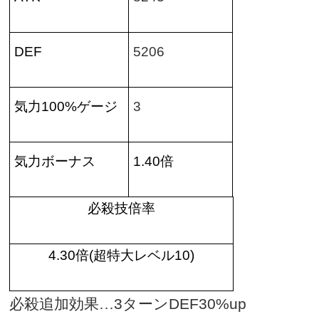
DEF
5206
気力
100%
ゲージ
3
気力ボーナス
1.40
倍
必殺技倍率
4.30
倍
(
超特大レベル
10)
必殺追加効果…
3
ターン
DEF30%up