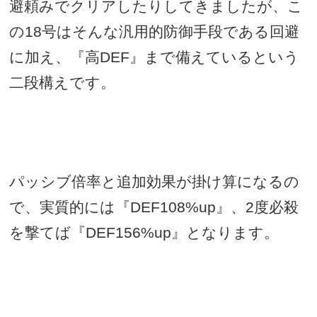
避頼みでクリアしたりしてきましたが、こ
の
18
号はそんな汎用的防御手段である回避
に加え、『高
DEF
』まで備えているという
二段構えです。
パッシブ倍率と追加効果が掛け算になるの
で、実質的には『
DEF108%up
』、
2
度必殺
を撃てば『
DEF156%up
』となります。