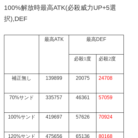
100%
解放時最高
ATK(
必殺威力
UP+5
選
択
),DEF
最高
ATK
最高
DEF
必殺
1
度
必殺
2
度
補正無し
139899
20075
24708
70%
サンド
335757
46361
57059
100%
サンド
419697
57626
70924
120%
サンド
475656
65136
80168