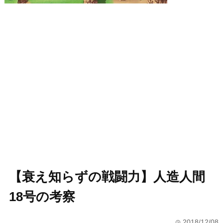
【衰え知らずの戦闘力】人造人間
18号の考察
2018/12/08
time