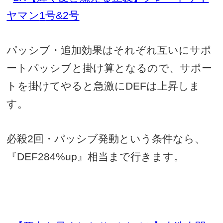
ヤマン
1
号
&2
号
パッシブ・追加効果はそれぞれ互いにサポ
ートパッシブと掛け算となるので、サポー
トを掛けてやると急激に
DEF
は上昇しま
す。
必殺
2
回・パッシブ発動という条件なら、
『
DEF284%up
』相当まで行きます。