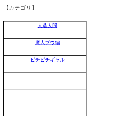
【カテゴリ】
人造人間
魔人ブウ編
ピチピチギャル