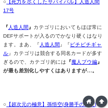
○
【死力を尽くしたサバイバル】人造人間
17
号
『
人造人間
』
カテゴリにおいてもほぼ常に
DEF
サポートが入るのでかなり硬くはなり
ます。まあ、『
人造人間
』『
ピチピチギャ
ル
』カテゴリは競合する同名カードが多す
ぎるので、カテゴリ的には
『
魔人ブウ編
』
が最も差別化しやすくはありますが…。
home
arrowup
○
【超次元の極意】孫悟空
(
身勝手の極意
)