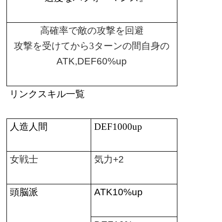
高確率で敵の攻撃を回避
攻撃を受けてから
3
ターンの間自身の
ATK,DEF60%up
リンクスキル一覧
人造人間
DEF1000up
女戦士
気力
+2
頭脳派
ATK10%up