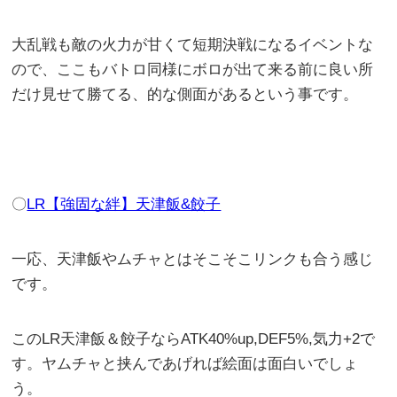
大乱戦も敵の火力が甘くて短期決戦になるイベントな
ので、ここもバトロ同様にボロが出て来る前に良い所
だけ見せて勝てる、的な側面があるという事です。
〇
LR【強固な絆】天津飯&餃子
一応、天津飯やムチャとはそこそこリンクも合う感じ
です。
このLR天津飯＆餃子ならATK40%up,DEF5%,気力+2で
す。ヤムチャと挟んであげれば絵面は面白いでしょ
う。