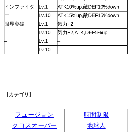
インファイタ
Lv.1
ATK10%up,敵DEF10%down
ー
Lv.10
ATK15%up,敵DEF15%down
限界突破
Lv.1
気力+2
Lv.10
気力+2,ATK,DEF5%up
–
Lv.1
–
Lv.10
–
【カテゴリ】
フュージョン
時間制限
クロスオーバー
地球人