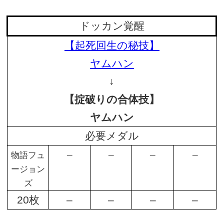
ドッカン覚醒
【起死回生の秘技】
ヤムハン
↓
【掟破りの合体技】
ヤムハン
必要メダル
–
–
–
–
物語フュ
ージョン
ズ
20枚
–
–
–
–