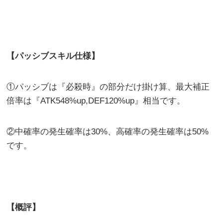
【パッシブスキル仕様】
①パッシブは『必殺時』の部分だけ掛け算、最大補正
倍率は『ATK548%up,DEF120%up』相当です。
②中確率の発生確率は30%、高確率の発生確率は50%
です。
【概評】