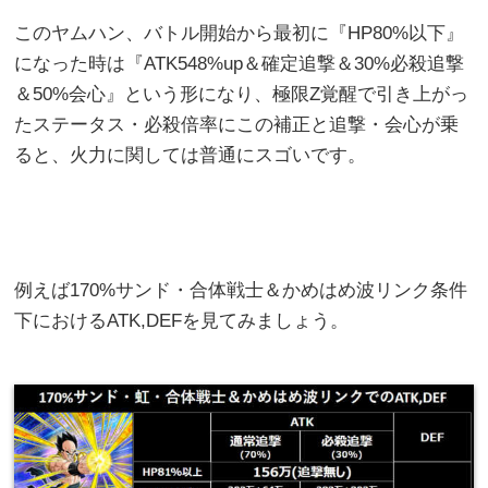
このヤムハン、バトル開始から最初に『HP80%以下』
になった時は『ATK548%up＆確定追撃＆30%必殺追撃
＆50%会心』という形になり、極限Z覚醒で引き上がっ
たステータス・必殺倍率にこの補正と追撃・会心が乗
ると、火力に関しては普通にスゴいです。
例えば170%サンド・合体戦士＆かめはめ波リンク条件
下におけるATK,DEFを見てみましょう。