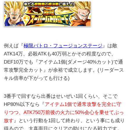
例えば『
極限バトロ・フュージョンステージ
』は敵
ATK14万、必殺ATKも40万弱とかその程度なので、
DEF10万でも『アイテム1個(ダメージ40%カット)で通
常攻撃完全カット』が余裕で成立します。(リーダース
キル倍率が下がっても行ける)
3番手で回すなら出番はせいぜい1回くらい、そこで
HP80%以下なら『
アイテム1個で通常攻撃を完全に守
りつつ、ATK750万前後の火力に50%会心を乗せてぶっ
放す
』という行動を1回して終わり、という事にも成り
得るので、大真面目にクリアの助けになる戦力です。