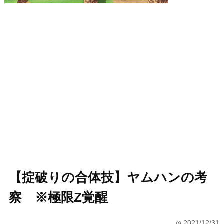
【掟破りの合体技】ヤムハンの考
察 ※極限Z覚醒
2021/12/31
time