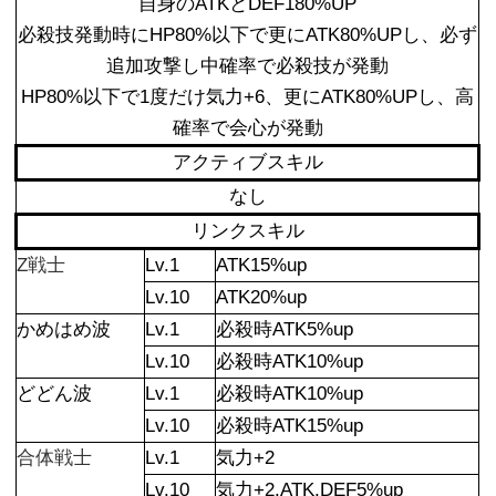
自身のATKとDEF180%UP
必殺技発動時にHP80%以下で更にATK80%UPし、必ず
追加攻撃し中確率で必殺技が発動
HP80%以下で1度だけ気力+6、更にATK80%UPし、高
確率で会心が発動
アクティブスキル
なし
リンクスキル
Z戦士
Lv.1
ATK15%up
Lv.10
ATK20%up
かめはめ波
Lv.1
必殺時ATK5%up
Lv.10
必殺時ATK10%up
どどん波
Lv.1
必殺時ATK10%up
Lv.10
必殺時ATK15%up
合体戦士
Lv.1
気力+2
Lv.10
気力+2,ATK,DEF5%up