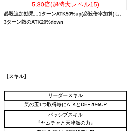
5.80倍(超特大レベル15)
必殺追加効果…1ターンATK50%up(必殺倍率加算)し、
3ターン敵のATK20%down
【スキル】
リーダースキル
気の玉1つ取得毎にATKとDEF20%UP
パッシブスキル
『ヤムチャと天津飯の力』