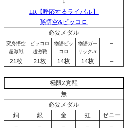
↓
LR【呼応するライバル】
孫悟空&ピッコロ
必要メダル
–
変身悟空
ピッコロ
物語ピッ
物語ガー
超激戦
超激戦
コロ
リックJr.
21枚
21枚
14枚
14枚
–
極限Z覚醒
無
必要メダル
銅
銀
金
虹
ゼニー
–
–
–
–
–