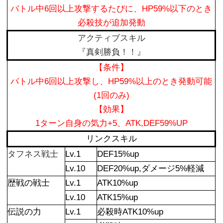
バトル中6回以上攻撃するたびに、HP59%以下のとき
必殺技が追加発動
アクティブスキル
『真剣勝負！！』
【条件】
バトル中6回以上攻撃し、HP59%以上のとき発動可能
(1回のみ)
【効果】
1ターン自身の気力+5、ATK,DEF59%UP
リンクスキル
タフネス戦士
Lv.1
DEF15%up
Lv.10
DEF20%up,ダメージ5%軽減
歴戦の戦士
Lv.1
ATK10%up
Lv.10
ATK15%up
伝説の力
Lv.1
必殺時ATK10%up