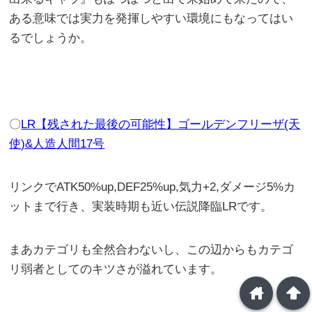
ある意味では実力を発揮しやすい環境にもなってはい
るでしょうか。
〇
LR【残された最後の可能性】ゴールデンフリーザ(天
使)&人造人間17号
リンクでATK50%up,DEF25%up,気力+2,ダメージ5%カ
ットまで行き、実装時期も近い伝説降臨LRです。
まあカテゴリも全然合わないし、この辺からもカテゴ
リ弱者としてのキツさが溢れています。
home
arrowup