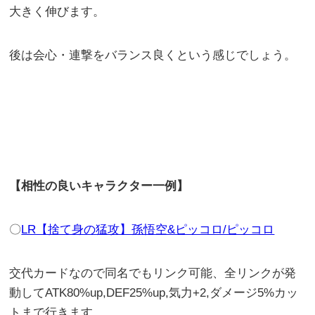
大きく伸びます。
後は会心・連撃をバランス良くという感じでしょう。
【相性の良いキャラクター一例】
〇
LR【捨て身の猛攻】孫悟空&ピッコロ/ピッコロ
交代カードなので同名でもリンク可能、全リンクが発
動してATK80%up,DEF25%up,気力+2,ダメージ5%カッ
トまで行きます。