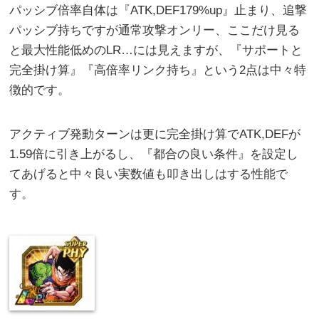
パッシブ倍率自体は『ATK,DEF179%up』止まり、追撃
パッシブ持ちですが通常攻撃オンリー、ここだけ見る
と最大性能低めのLR…には見えますが、『サポートと
完全掛け算』『高倍率リンク持ち』という2点は中々特
徴的です。
アクティブ発動ターンは更に完全掛け算でATK,DEFが
1.59倍に引き上がるし、『都合の良い条件』を設定し
てあげると中々良い実数値も叩き出しはする性能で
す。