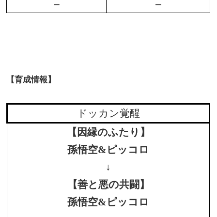
–
–
【育成情報】
ドッカン覚醒
【因縁のふたり】
孫悟空&ピッコロ
↓
【善と悪の共闘】
孫悟空&ピッコロ