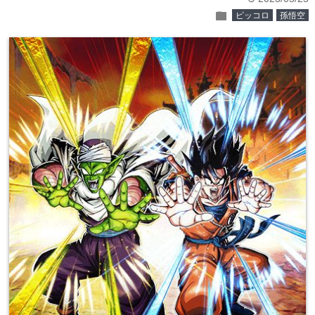
folder
ピッコロ
孫悟空