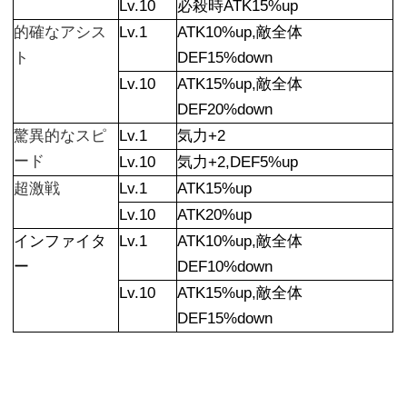
Lv.10
必殺時ATK15%up
的確なアシス
Lv.1
ATK10%up,敵全体
ト
DEF15%down
Lv.10
ATK15%up,敵全体
DEF20%down
驚異的なスピ
Lv.1
気力+2
ード
Lv.10
気力+2,DEF5%up
超激戦
Lv.1
ATK15%up
Lv.10
ATK20%up
インファイタ
Lv.1
ATK10%up,敵全体
ー
DEF10%down
Lv.10
ATK15%up,敵全体
DEF15%down