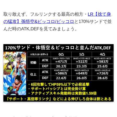
取り敢えず、フルリンクする最高の相方・
LR【捨て身
の猛攻】孫悟空&ピッコロ/ピッコロ
と170%サンドで並
んだ時のATK,DEFを見てみましょう。