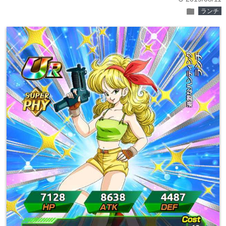
folder
ランチ