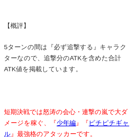
【概評】
5
ターンの間は『必ず追撃する』キャラク
ターなので、追撃分の
ATK
を含めた合計
ATK
値を掲載しています。
短期決戦では怒涛の会心・連撃の嵐で大ダ
メージを稼ぐ、『
少年編
』『
ピチピチギャ
ル
』最強格のアタッカーです。