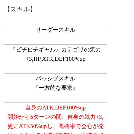
【スキル】
リーダースキル
『ピチピチギャル』カテゴリの気力
+3,HP,ATK,DEF100%up
パッシブスキル
『一方的な要求』
自身の
ATK,DEF100%up
開始から
5
ターンの間、自身の気力
+3,
更に
ATK50%up
し、高確率で会心が発