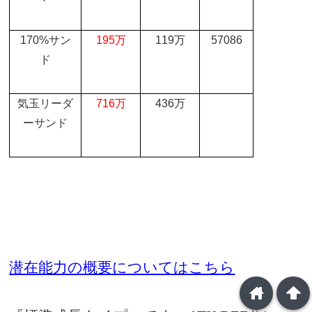
170%
サン
195
万
119
万
57086
ド
気玉リーダ
716
万
436
万
ーサンド
潜在能力の概要についてはこちら
home
arrowup