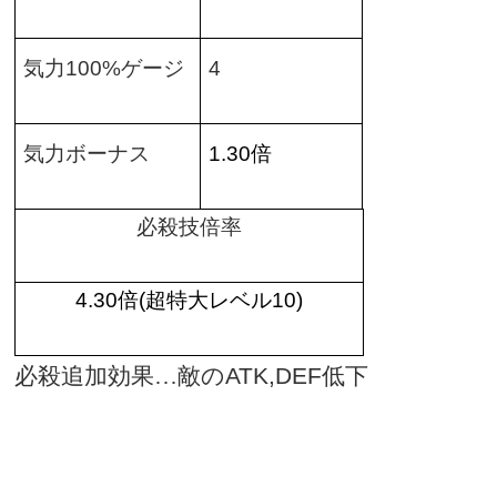
気力
100%
ゲージ
4
気力ボーナス
1.30
倍
必殺技倍率
4.30
倍
(
超特大レベル
10)
必殺追加効果…敵の
ATK,DEF
低下