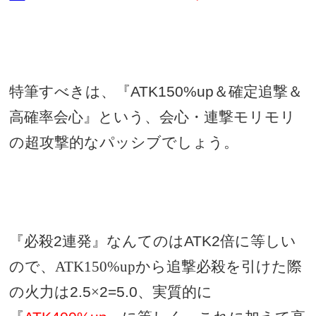
特筆すべきは、『
ATK150%up
＆確定追撃＆
高確率会心』という、会心・連撃モリモリ
の超攻撃的なパッシブでしょう。
『必殺
2
連発』なんてのは
ATK2
倍に等しい
ので、ATK150%upから追撃必殺を引けた際
の火力は
2.5
×
2=5.0
、実質的に