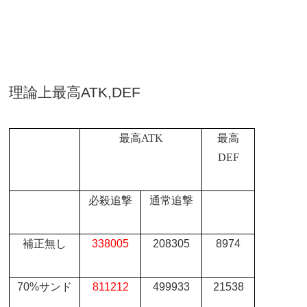
理論上最高
ATK,DEF
最高
ATK
最高
DEF
必殺追撃
通常追撃
補正無し
338005
208305
8974
70%
サンド
811212
499933
21538