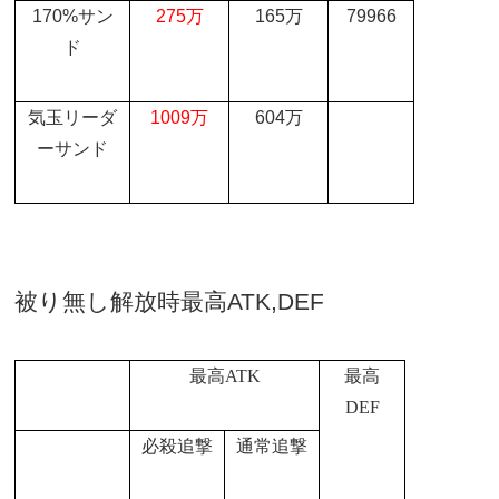
170%
サン
275
万
165
万
79966
ド
気玉リーダ
1009
万
604
万
ーサンド
被り無し解放時最高
ATK,DEF
最高
ATK
最高
DEF
必殺追撃
通常追撃