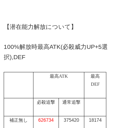
【潜在能力解放について】
100%
解放時最高
ATK(
必殺威力
UP+5
選
択
),DEF
最高
ATK
最高
DEF
必殺追撃
通常追撃
補正無し
626734
375420
18174