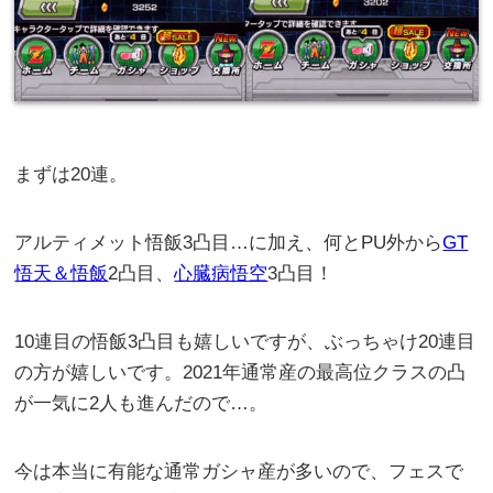
まずは20連。
アルティメット悟飯3凸目…に加え、何とPU外から
GT
悟天＆悟飯
2凸目、
心臓病悟空
3凸目！
10連目の悟飯3凸目も嬉しいですが、ぶっちゃけ20連目
の方が嬉しいです。2021年通常産の最高位クラスの凸
が一気に2人も進んだので…。
今は本当に有能な通常ガシャ産が多いので、フェスで