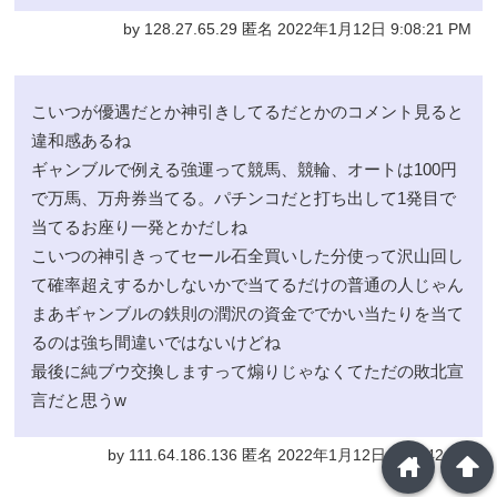
by 128.27.65.29 匿名 2022年1月12日 9:08:21 PM
こいつが優遇だとか神引きしてるだとかのコメント見ると
違和感あるね
ギャンブルで例える強運って競馬、競輪、オートは100円
で万馬、万舟券当てる。パチンコだと打ち出して1発目で
当てるお座り一発とかだしね
こいつの神引きってセール石全買いした分使って沢山回し
て確率超えするかしないかで当てるだけの普通の人じゃん
まあギャンブルの鉄則の潤沢の資金ででかい当たりを当て
るのは強ち間違いではないけどね
最後に純ブウ交換しますって煽りじゃなくてただの敗北宣
言だと思うw
by 111.64.186.136 匿名 2022年1月12日 3:20:42 PM
home
arrowup