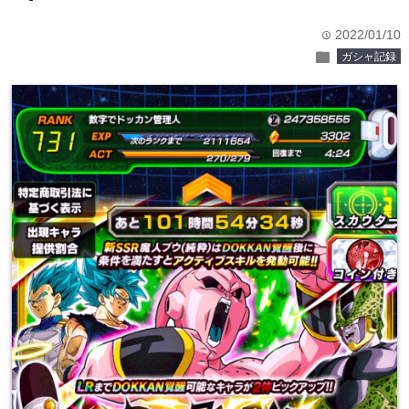
2022/01/10
time
folder
ガシャ記録