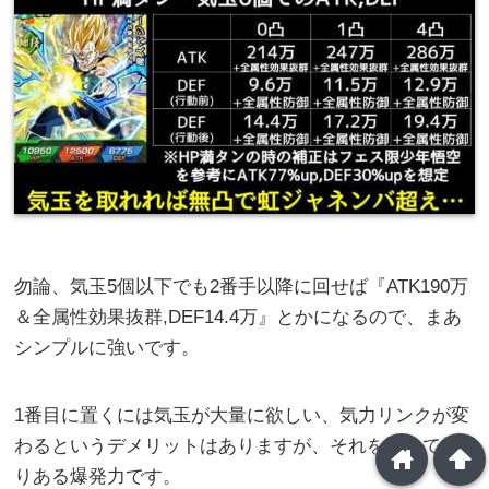
勿論、気玉5個以下でも2番手以降に回せば『ATK190万
＆全属性効果抜群,DEF14.4万』とかになるので、まあ
シンプルに強いです。
1番目に置くには気玉が大量に欲しい、気力リンクが変
わるというデメリットはありますが、それを補って余
home
arrowup
りある爆発力です。