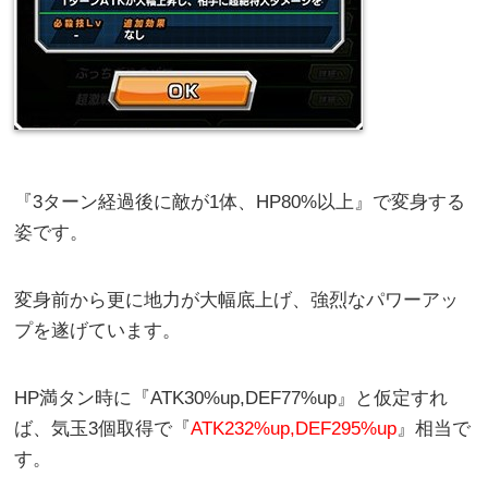
『3ターン経過後に敵が1体、HP80%以上』で変身する
姿です。
変身前から更に地力が大幅底上げ、強烈なパワーアッ
プを遂げています。
HP満タン時に『ATK30%up,DEF77%up』と仮定すれ
ば、気玉3個取得で『
ATK232%up,DEF295%up
』相当で
す。