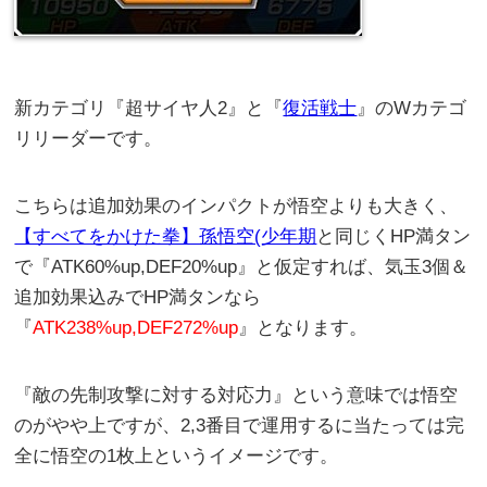
新カテゴリ『超サイヤ人2』と『
復活戦士
』のWカテゴ
リリーダーです。
こちらは追加効果のインパクトが悟空よりも大きく、
【すべてをかけた拳】孫悟空(少年期
と同じくHP満タン
で『ATK60%up,DEF20%up』と仮定すれば、気玉3個＆
追加効果込みでHP満タンなら
『
ATK238%up,DEF272%up
』となります。
『敵の先制攻撃に対する対応力』という意味では悟空
のがやや上ですが、2,3番目で運用するに当たっては完
全に悟空の1枚上というイメージです。