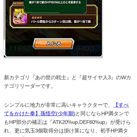
新カテゴリ『あの世の戦士』と『超サイヤ人3』のWカ
テゴリリーダーです。
シンプルに地力が非常に高いキャラクターで、
【すべ
てをかけた拳】孫悟空(少年期)
と同じならHP満タンで
もHP部分の補正は『ATK20%up,DEF60%up』が受けら
れ、更に気玉3個取得分は掛け算になり、初手HP満タ