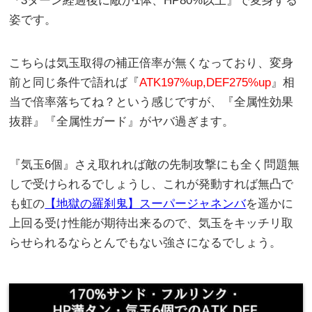
『3ターン経過後に敵が1体、HP80%以上』で変身する
姿です。
こちらは気玉取得の補正倍率が無くなっており、変身
前と同じ条件で語れば『
ATK197%up,DEF275%up
』相
当で倍率落ちてね？という感じですが、『全属性効果
抜群』『全属性ガード』がヤバ過ぎます。
『気玉6個』さえ取れれば敵の先制攻撃にも全く問題無
しで受けられるでしょうし、これが発動すれば無凸で
も虹の
【地獄の羅刹鬼】スーパージャネンバ
を遥かに
上回る受け性能が期待出来るので、気玉をキッチリ取
らせられるならとんでもない強さになるでしょう。