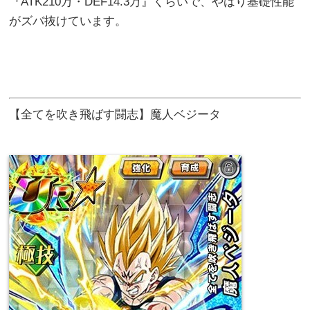
『ATK210万・DEF14.3万』くらいで、やはり基礎性能
がズバ抜けています。
【全てを吹き飛ばす闘志】魔人ベジータ