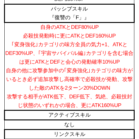
パッシブスキル
『復讐の「F」』
自身のATKとDEF80%UP
必殺技発動時に更にATKとDEF160%UP
｢変身強化｣カテゴリの味方全員の気力+1、ATKと
DEF30%UP、｢宇宙サバイバル編｣カテゴリを含む場合
は更にATKとDEFと会心の発動確率10%UP
自身の他に攻撃参加中の｢変身強化｣カテゴリの味方が
いるとき必ず追加攻撃し高確率で必殺技が発動、攻撃
した敵のATKを2ターン20%DOWN
攻撃する相手がATK低下、DEF低下、気絶、必殺技封
じ状態のいずれかの場合、更にATK160%UP
アクティブスキル
なし
リンクスキル