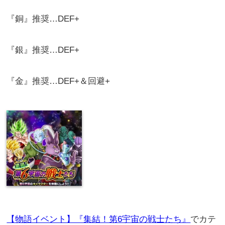
『銅』推奨…DEF+
『銀』推奨…DEF+
『金』推奨…DEF+＆回避+
【物語イベント】『集結！第6宇宙の戦士たち』
でカテ