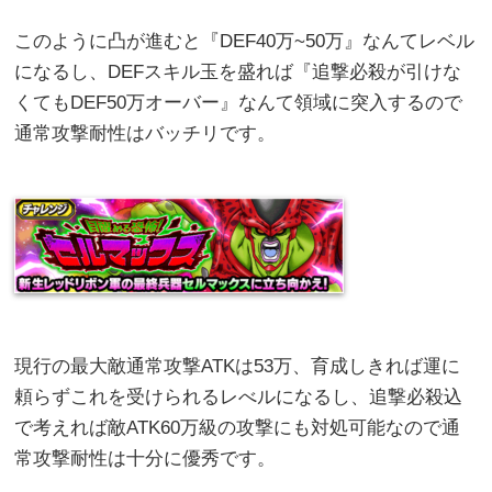
このように凸が進むと『DEF40万~50万』なんてレベル
になるし、DEFスキル玉を盛れば『追撃必殺が引けな
くてもDEF50万オーバー』なんて領域に突入するので
通常攻撃耐性はバッチリです。
現行の最大敵通常攻撃ATKは53万、育成しきれば運に
頼らずこれを受けられるレべルになるし、追撃必殺込
で考えれば敵ATK60万級の攻撃にも対処可能なので通
常攻撃耐性は十分に優秀です。