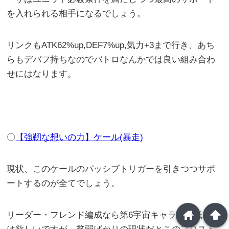
を入れられる相手になるでしょう。
リンクもATK62%up,DEF7%up,気力+3まで行き、あち
らもデバフ持ちなのでバトロなんかでは良い組み合わ
せにはなります。
〇
【強靭な想いの力】ケール(暴走)
現状、このケールのパッシブトリガーを引きつつサポ
ートするのが全てでしょう。
home
arrowup
リーダー・フレンド編成なら第6宇宙キャラは最低2人