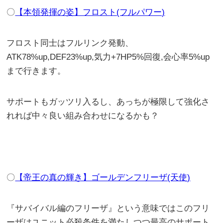
〇
【本領発揮の姿】フロスト(フルパワー)
フロスト同士はフルリンク発動、
ATK78%up,DEF23%up,気力+7HP5%回復,会心率5%up
まで行きます。
サポートもガッツリ入るし、あっちが極限して強化さ
れれば中々良い組み合わせになるかも？
〇
【帝王の真の輝き】ゴールデンフリーザ(天使)
『サバイバル編のフリーザ』という意味ではこのフリ
ーザはユニット必殺条件を満たしつつ最高のサポート