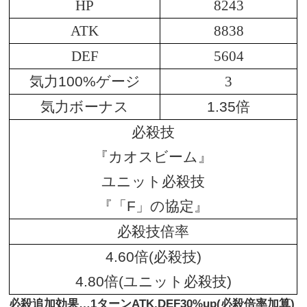
HP
8243
ATK
8838
DEF
5604
気力100%ゲージ
3
気力ボーナス
1.35倍
必殺技
『カオスビーム』
ユニット必殺技
『「F」の協定』
必殺技倍率
4.60倍(必殺技)
4.80倍(ユニット必殺技)
必殺追加効果…1ターンATK,DEF30%up(必殺倍率加算)