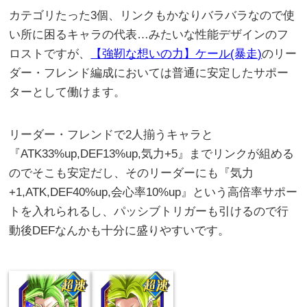
カテゴリたった3個、リンクもかなりバラバラなので使
い所に困るキャラの代表…みたいな性能デザインのフ
ロストですが、
【強靭な想いの力】ケール(暴走)
のリー
ダー・フレンド編成においては普通に安定したサポー
ターとして働けます。
リーダー・フレンドで2人揃うキャラと
『ATK33%up,DEF13%up,気力+5』までリンクが組める
のでそこも安定だし、そのリーダーにも『気力
+1,ATK,DEF40%up,会心率10%up』という高倍率サポー
トを入れられるし、パッシブトリガーも引けるので行
動後DEFなんかも十分に盛りやすいです。