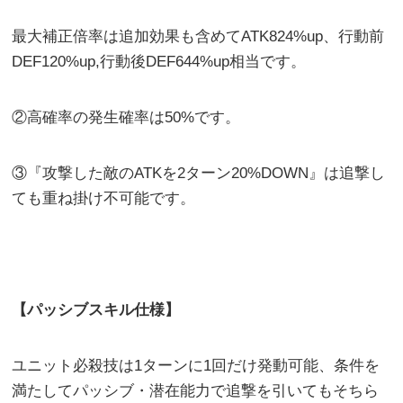
最大補正倍率は追加効果も含めてATK824%up、行動前
DEF120%up,行動後DEF644%up相当です。
②高確率の発生確率は50%です。
③『攻撃した敵のATKを2ターン20%DOWN』は追撃し
ても重ね掛け不可能です。
【パッシブスキル仕様】
ユニット必殺技は1ターンに1回だけ発動可能、条件を
満たしてパッシブ・潜在能力で追撃を引いてもそちら