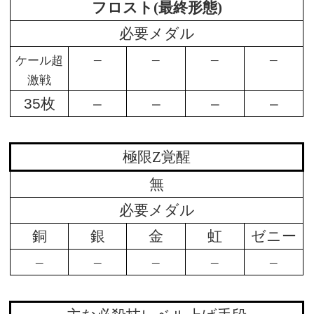
フロスト(最終形態)
必要メダル
–
–
–
–
ケール超
激戦
35枚
–
–
–
–
極限Z覚醒
無
必要メダル
銅
銀
金
虹
ゼニー
–
–
–
–
–