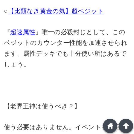
○
【比類なき黄金の気】超ベジット
『
超速属性
』唯一の必殺封じとして、この
ベジットのカウンター性能を加速させられ
ます。属性デッキでも十分使い所はあるで
しょう。
【老界王神は使うべき？】
home
arrowup
使う必要はありません。イベントを周回し