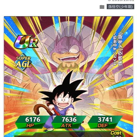
folder
孫悟空(少年期)