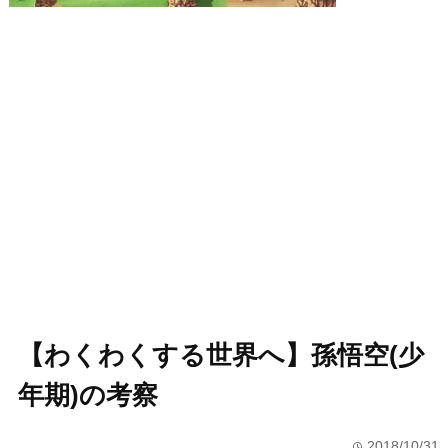
【わくわくする世界へ】孫悟空(少
年期)の考察
2018/10/31
time