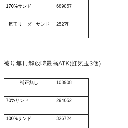
170%
サンド
689857
気玉リーダーサンド
252
万
被り無し解放時最高
ATK(
虹気玉
3
個
)
補正無し
108908
70%
サンド
294052
100%
サンド
326724