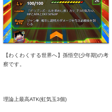
【わくわくする世界へ】孫悟空
(
少年期
)
の考
察です。
理論上最高
ATK(
虹気玉
3
個
)