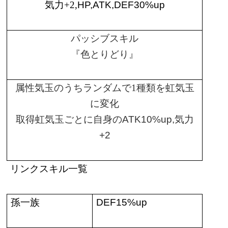
気力
+2,
HP,ATK,DEF30%up
パッシブスキル
『色とりどり』
属性気玉のうちランダムで
1
種類を虹気玉
に変化
取得虹気玉ごとに自身の
ATK10%up,
気力
+2
リンクスキル一覧
孫一族
DEF15%up