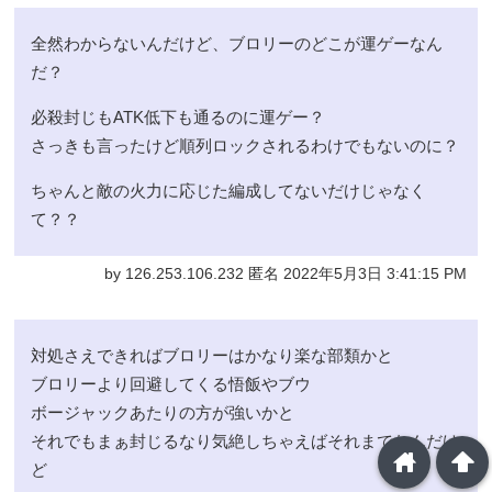
全然わからないんだけど、ブロリーのどこが運ゲーなん
だ？
必殺封じもATK低下も通るのに運ゲー？
さっきも言ったけど順列ロックされるわけでもないのに？
ちゃんと敵の火力に応じた編成してないだけじゃなく
て？？
by 126.253.106.232 匿名 2022年5月3日 3:41:15 PM
対処さえできればブロリーはかなり楽な部類かと
ブロリーより回避してくる悟飯やブウ
ボージャックあたりの方が強いかと
それでもまぁ封じるなり気絶しちゃえばそれまでなんだけ
home
arrowup
ど