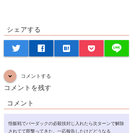
シェアする
line
twitter
facebook
hatenabookmark
コメントする
down
コメントを残す
コメント
悟飯戦でバーダックの必殺技封じ入れたら次ターンで解除
されてて即撃ってきた。一応報告したけどどうなる