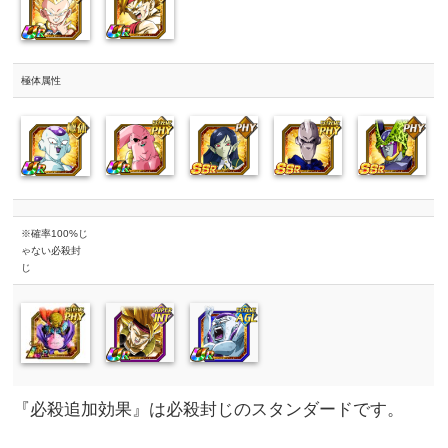
極体属性
※確率100%じ
ゃない必殺封
じ
『必殺追加効果』は必殺封じのスタンダードです。