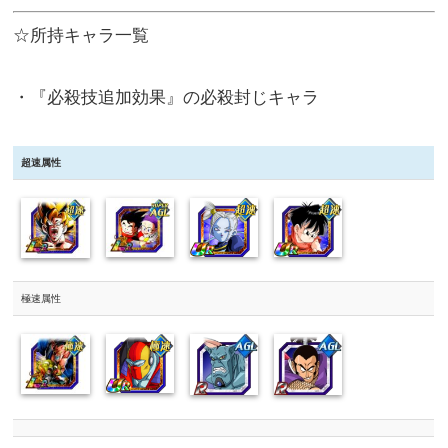
☆所持キャラ一覧
・『必殺技追加効果』の必殺封じキャラ
超速属性
極速属性