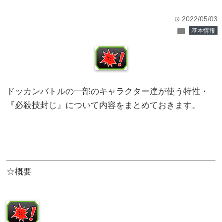
2022/05/03
time
folder
基本情報
ドッカンバトルの一部のキャラクター達が使う特性・
『必殺技封じ』について内容をまとめておきます。
☆概要