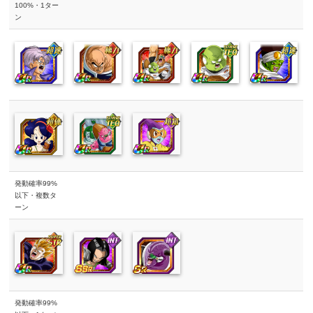
100%・1ター
ン
発動確率99%
以下・複数タ
ーン
発動確率99%