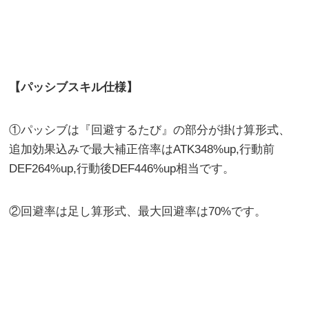
【パッシブスキル仕様】
①パッシブは『回避するたび』の部分が掛け算形式、
追加効果込みで最大補正倍率はATK348%up,行動前
DEF264%up,行動後DEF446%up相当です。
②回避率は足し算形式、最大回避率は70%です。