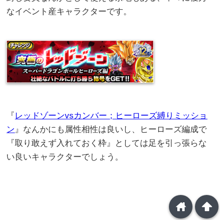
なイベント産キャラクターです。
『
レッドゾーンvsカンバー；ヒーローズ縛りミッショ
ン
』なんかにも属性相性は良いし、ヒーローズ編成で
『取り敢えず入れておく枠』としては足を引っ張らな
い良いキャラクターでしょう。
home
arrowup