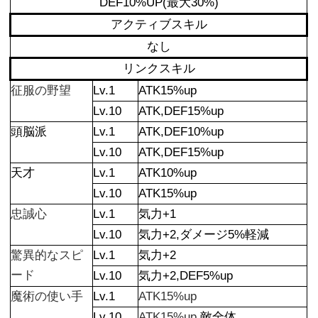
DEF10%UP(最大30%)
アクティブスキル
なし
リンクスキル
征服の野望
Lv.1
ATK15%up
Lv.10
ATK,DEF15%up
頭脳派
Lv.1
ATK,DEF10%up
Lv.10
ATK,DEF15%up
天才
Lv.1
ATK10%up
Lv.10
ATK15%up
忠誠心
Lv.1
気力+1
Lv.10
気力+2,ダメージ5%軽減
驚異的なスピ
Lv.1
気力+2
ード
Lv.10
気力+2,DEF5%up
魔術の使い手
Lv.1
ATK15%up
Lv.10
ATK15%up,
敵全体