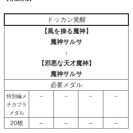
ドッカン覚醒
【風を操る魔神】
魔神サルサ
↓
【邪悪な天才魔神】
魔神サルサ
必要メダル
–
–
–
–
特別編メ
チカブラ
メダル
20枚
–
–
–
–