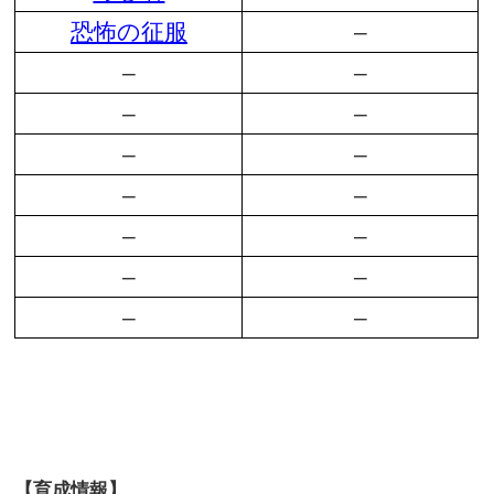
恐怖の征服
–
–
–
–
–
–
–
–
–
–
–
–
–
–
–
【育成情報】