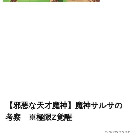
【邪悪な天才魔神】魔神サルサの
考察 ※極限Z覚醒
2022/12/10
time