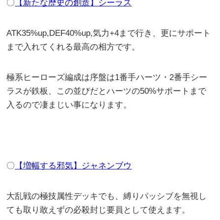
〇
【新たな歴史の創造】シーラス
ATK35%up,DEF40%up,気力+4まで行き、更にサポート
まで入れてくれる最高の相方です。
極系ヒーローズ編成は序盤は1番手ハーツ・2番手シー
ラスが鉄板、この並びだとハーツの50%サポートまで
入るので凄まじい事になります。
〇
【増幅する邪気】ジャネンブウ
大乱戦の極技属性デッキでも、縛りパッシブを無視し
ても取り敢えずの必殺封じ要員として使えます。