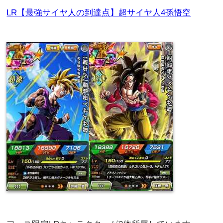
LR【最強サイヤ人の到達点】超サイヤ人4孫悟空