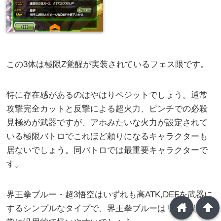
この3体は極限Z覚醒が実装されているフェス限です。
特に存在感があるのはやはりベジットでしょう。通常
攻撃完全カットと反撃による超火力、ピンチでの必殺
見極めが武器ですが、アホみたいな火力が設定されて
いる極限バトロでこれほど頼りになるキャラクターも
居ないでしょう。同バトロでは最重要キャラクターで
す。
界王拳ブルー・超3悟空はいずれも高ATK,DEFを武器に
home
arrowup
するシンプルなタイプで、界王拳ブルーはリンクも非