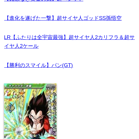
【進化を遂げた一撃】超サイヤ人ゴッドSS孫悟空
LR【ふたりは全宇宙最強】超サイヤ人2カリフラ＆超サ
イヤ人2ケール
【勝利のスマイル】パン(GT)