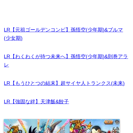
LR【元祖ゴールデンコンビ】孫悟空(少年期)&ブルマ
(少女期)
LR【わくわくが待つ未来へ】孫悟空(少年期)&則巻アラ
レ
LR【もうひとつの結末】超サイヤ人トランクス(未来)
LR【強固な絆】天津飯&餃子