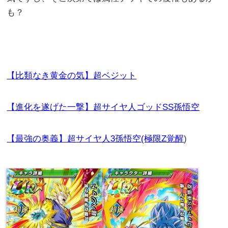
も？
【比類なき黄金の気】超ベジット
【進化を遂げた一撃】超サイヤ人ゴッドSS孫悟空
【最強の奥義】超サイヤ人3孫悟空(極限Z覚醒
)