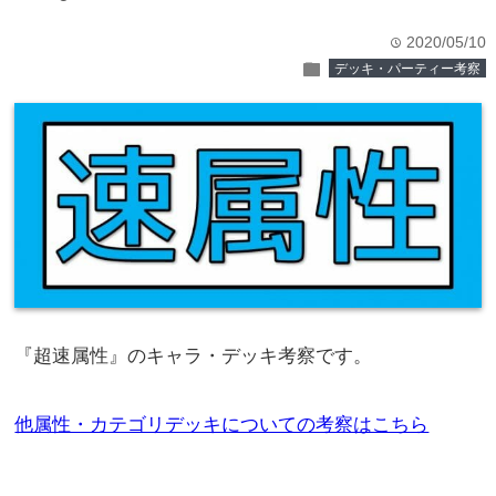
2020/05/10
time
folder
デッキ・パーティー考察
『超速属性』のキャラ・デッキ考察です。
他属性・カテゴリデッキについての考察はこちら