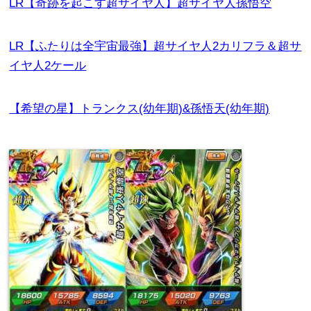
LR【奇跡を起こす超サイヤ人】超サイヤ人孫悟空
LR【ふたりは全宇宙最強】超サイヤ人2カリフラ＆超サ
イヤ人2ケール
【希望の星】トランクス(幼年期)&孫悟天(幼年期)