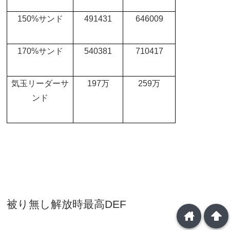
150%
サンド
491431
646009
170%
サンド
540381
710417
気玉リーダーサ
197
万
259
万
ンド
被り無し解放時最高
DEF
home
arrowup