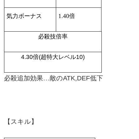
気力ボーナス
1.40
倍
必殺技倍率
4.30
倍
(
超特大レベル
10)
必殺追加効果…敵の
ATK,DEF
低下
【スキル】