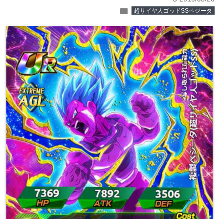
folder
超サイヤ人ゴッドSSベジータ