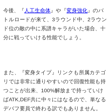
今後、『
人工生命体
』や『
変身強化
』のバ
トルロードが来て、
3
ラウンド中、
2
ラウン
ド位の敵の中に系譜キャラがいた場合、十
分に戦っていける性能でしょう。
また、『変身タイプ』リンクも所属カテゴ
リでは非常に通りやすいので回復性能も持
つことが出来、
100%
解放まで持っていけ
ば
ATK,DEF
共に中々にはなるので、単なる
デバフ要員で終わる訳でもありません。