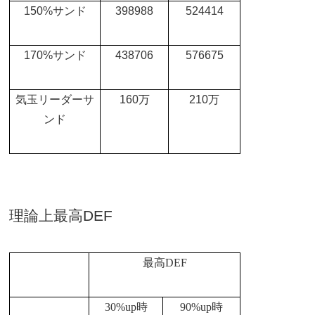
150%
サンド
398988
524414
170%
サンド
438706
576675
気玉リーダーサ
160
万
210
万
ンド
理論上最高
DEF
最高
DEF
30%up
時
90%up
時