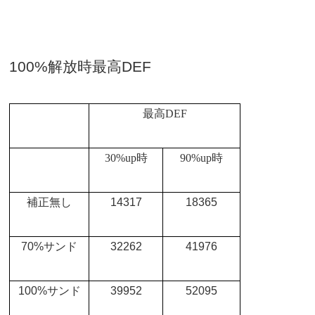
100%
解放時最高
DEF
最高
DEF
30%up
時
90%up
時
補正無し
14317
18365
70%
サンド
32262
41976
100%
サンド
39952
52095