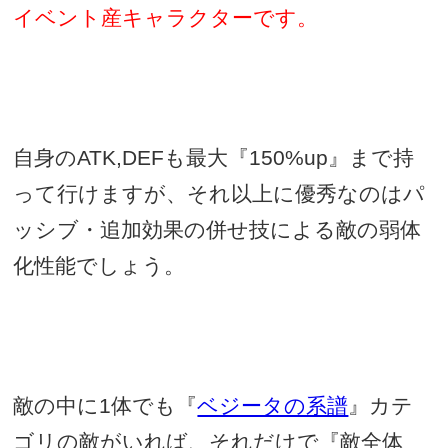
イベント産キャラクターです。
自身の
ATK,DEF
も最大『
150%up
』まで持
って行けますが、それ以上に優秀なのはパ
ッシブ・追加効果の併せ技による敵の弱体
化性能でしょう。
敵の中に
1
体でも『
ベジータの系譜
』カテ
ゴリの敵がいれば、それだけで『敵全体