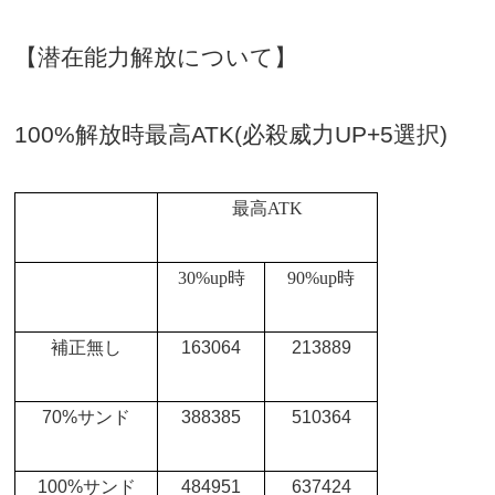
【潜在能力解放について】
100%
解放時最高
ATK(
必殺威力
UP+5
選択
)
最高
ATK
30%up
時
90%up
時
補正無し
163064
213889
70%
サンド
388385
510364
100%
サンド
484951
637424