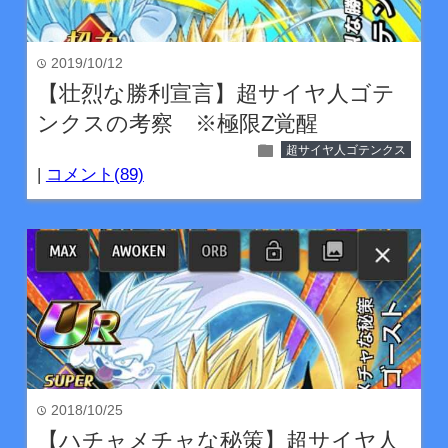
2019/10/12
time
【壮烈な勝利宣言】超サイヤ人ゴテ
ンクスの考察 ※極限Z覚醒
folder
超サイヤ人ゴテンクス
|
コメント(89)
2018/10/25
time
【ハチャメチャな秘策】超サイヤ人