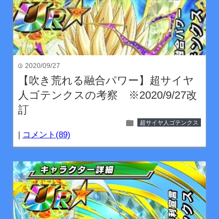
2020/09/27
time
【吹き荒れる融合パワー】超サイヤ
人ゴテンクスの考察 ※2020/9/27改
訂
folder
超サイヤ人ゴテンクス
|
コメント(89)