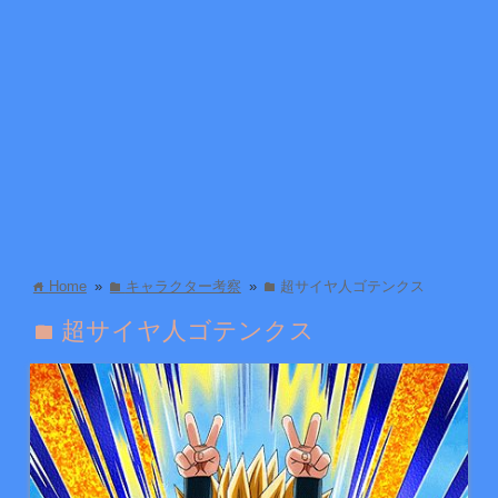
Home
»
キャラクター考察
»
超サイヤ人ゴテンクス
home
folder
folder
超サイヤ人ゴテンクス
folder