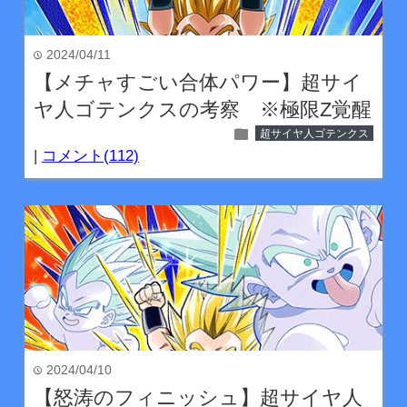
2024/04/11
time
【メチャすごい合体パワー】超サイ
ヤ人ゴテンクスの考察 ※極限Z覚醒
folder
超サイヤ人ゴテンクス
|
コメント(112)
2024/04/10
time
【怒涛のフィニッシュ】超サイヤ人