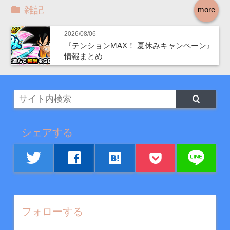
雑記
more
2026/08/06
『テンションMAX！ 夏休みキャンペーン』
情報まとめ
シェアする
line
twitter
facebook
hatenabookmark
フォローする