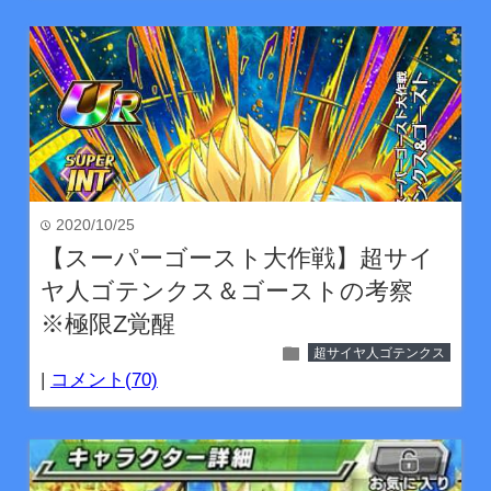
2020/10/25
time
【スーパーゴースト大作戦】超サイ
ヤ人ゴテンクス＆ゴーストの考察
※極限Z覚醒
folder
超サイヤ人ゴテンクス
|
コメント(70)