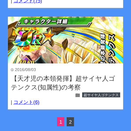
|
コメント(75)
2016/08/03
time
【天才児の本領発揮】超サイヤ人ゴ
テンクス(知属性)の考察
folder
超サイヤ人ゴテンクス
|
コメント(6)
1
2