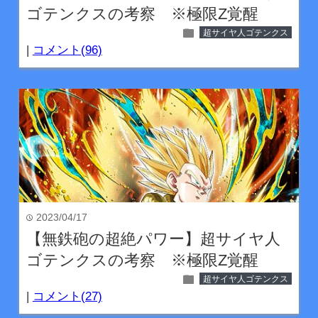
ゴテンクスの考察 ※極限Z覚醒
folder
超サイヤ人ゴテンクス
|
コメント(96)
2023/04/17
time
【無鉄砲の超絶パワー】超サイヤ人
ゴテンクスの考察 ※極限Z覚醒
folder
超サイヤ人ゴテンクス
|
コメント(27)