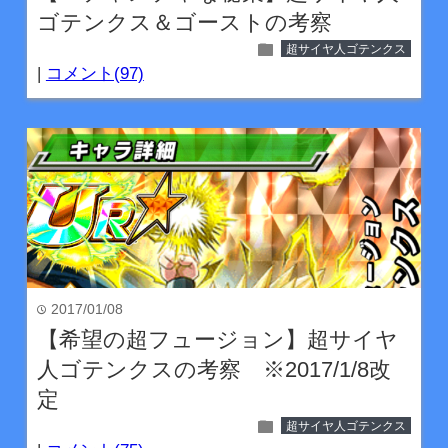
ゴテンクス＆ゴーストの考察
folder
超サイヤ人ゴテンクス
|
コメント(97)
2017/01/08
time
【希望の超フュージョン】超サイヤ
人ゴテンクスの考察 ※2017/1/8改
定
folder
超サイヤ人ゴテンクス