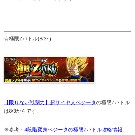
☆極限Zバトル(8/3~)
【限りない戦闘力】超サイヤ人ベジータ
の極限Zバトル
は8/3からです。
※参考・
4段階変身ベジータの極限Zバトル攻略情報。