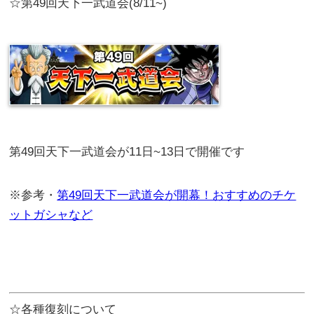
☆第49回天下一武道会(8/11~)
第49回天下一武道会が11日~13日で開催です
※参考・
第49回天下一武道会が開幕！おすすめのチケ
ットガシャなど
☆各種復刻について