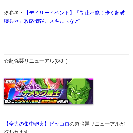
※参考・
【デイリーイベント】『制止不能！歩く超破
壊兵器』攻略情報。スキル玉など
☆超強襲リニューアル(8/8~)
【全力の集中砲火】ピッコロ
の超強襲リニューアルが
行われます。