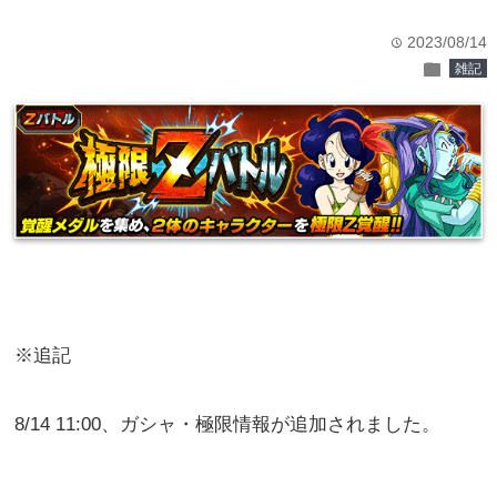
2023/08/14
time
folder
雑記
※追記
8/14 11:00、ガシャ・極限情報が追加されました。