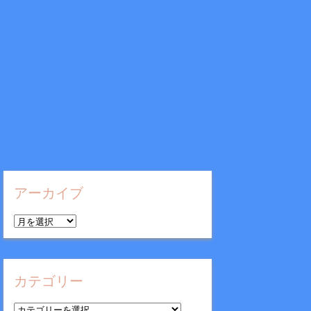
アーカイブ
ア
ー
カ
イ
カテゴリー
ブ
カ