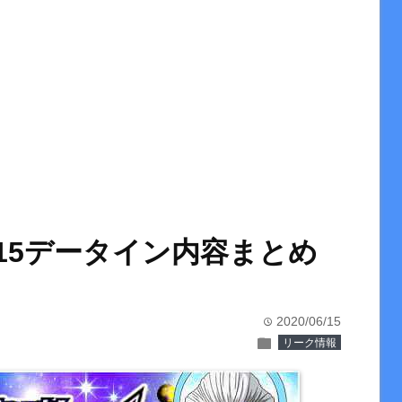
/15データイン内容まとめ
2020/06/15
time
folder
リーク情報