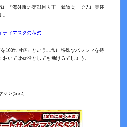
既に『海外版の第21回天下一武道会』で先に実装
す。
イティマスクの考察
を100%回避』という非常に特殊なパッシブを持
においては壁役としても働けるでしょう。
ン(SS2)