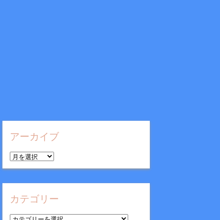
アーカイブ
ア
ー
カ
イ
カテゴリー
ブ
カ