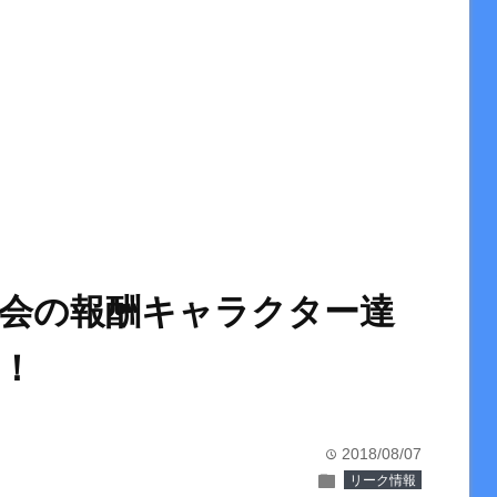
道会の報酬キャラクター達
！
2018/08/07
time
folder
リーク情報